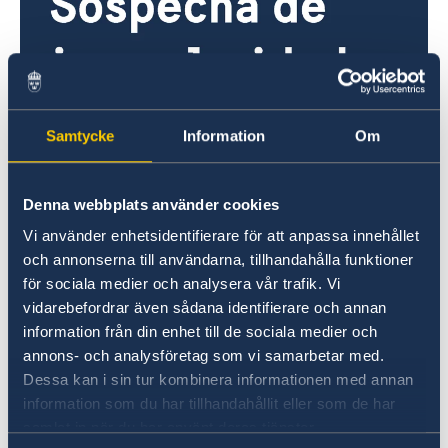
Samtycke
Information
Om
Sospecha de irregularidades
Si tiene quejas o sospechas de delitos o
Denna webbplats använder cookies
irregularidades en relación con las actividades
Vi använder enhetsidentifierare för att anpassa innehållet
del servicio exterior, puede denunciarlo al
och annonserna till användarna, tillhandahålla funktioner
Ministerio de Asuntos Exteriores de Suecia.
för sociala medier och analysera vår trafik. Vi
vidarebefordrar även sådana identifierare och annan
Presente una queja al servicio exterior de
information från din enhet till de sociala medier och
Suecia (en inglés)
annons- och analysföretag som vi samarbetar med.
Dessa kan i sin tur kombinera informationen med annan
Denuncie presuntos delitos u otras
information som du har tillhandahållit eller som de har
irregularidades (en inglés)
samlat in när du har använt deras tjänster.