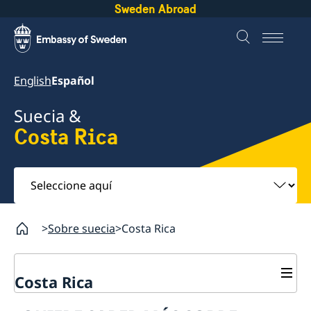
Sweden Abroad
English
Español
Suecia &
Costa Rica
Seleccione
aquí
Sobre suecia
Costa Rica
Costa Rica
¿Viajar a Suecia?