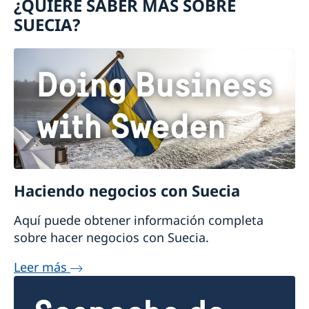
¿QUIERE SABER MÁS SOBRE
Vivir con alguien en Suecia
SUECIA?
Trabajar y vivir en Suecia
Visite Suecia
Visitar Suecia por más de 90 días
Estudiar en Suecia
Visitar Suecia por menos de 90 días
Haciendo negocios con Suecia
Aquí puede obtener información completa
sobre hacer negocios con Suecia.
Leer más