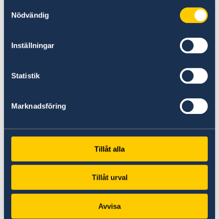
Samtyckesval
Nödvändig
Inställningar
Statistik
¡Le damos la bienvenida a Suecia!
Marknadsföring
Para planificar sus vacaciones visite la página
web oficial de Suecia sobre turismo y viajes.
Tillåt alla
Leer más
Tillåt urval
Avvisa