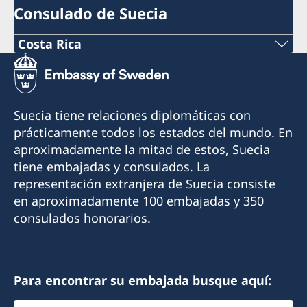
Consulado de Suecia
Costa Rica
Teléfono:
+506 2213 0620
Suecia tiene relaciones diplomáticas con
Correo electrónico:
prácticamente todos los estados del mundo. En
aproximadamente la mitad de estos, Suecia
consuladodesuecia.sanjose@gmail.com
tiene embajadas y consulados. La
Consulado General de Suecia
representación extranjera de Suecia consiste
Jiménez & Pacheco Attorneys at law
en aproximadamente 100 embajadas y 350
Calle 152 A
consulados honorarios.
Oficinas Comproim SA
Pavas, San José
Costa Rica
Para encontrar su embajada busque aquí:
Lunes a viernes 9:00 - 12:00