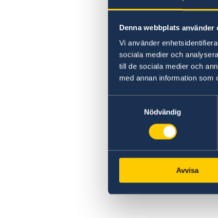
Entrega de decisiones de permiso de reside
Denna webbplats använder 
Vi använder enhetsidentifierar
sociala medier och analysera 
till de sociala medier och a
med annan information som du 
Samtyckesval
Nödvändig
Avvisa