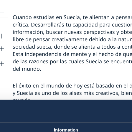
Cuando estudias en Suecia, te alientan a pensa
crítica. Desarrollarás tu capacidad para cuestion
información, buscar nuevas perspectivas y obt
libre de pensar creativamente debido a la natur
as
sociedad sueca, donde se alienta a todos a cont
Esta independencia de mente y el hecho de que
de las razones por las cuales Suecia se encuen
del mundo.
cia
s
El éxito en el mundo de hoy está basado en el 
y Suecia es uno de los aíses más creativos, bie
 a
mundo.
Aprende más sobre dónde y cómo estudiar en 
Information