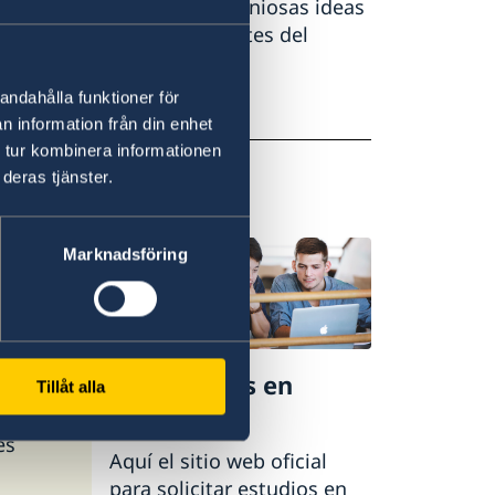
desarrollo de nuevas e ingeniosas ideas
en educados y libre pensantes del
andahålla funktioner för
Suecia
n information från din enhet
 tur kombinera informationen
deras tjänster.
Marknadsföring
cia
 es un
oficial
¡Admisiones en
n superior
Tillåt alla
Suecia!
tuales y
es
Aquí el sitio web oficial
para solicitar estudios en