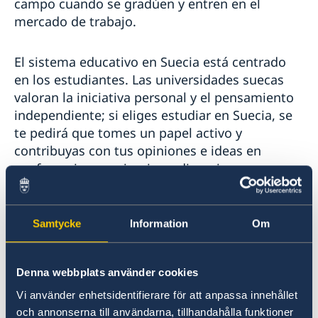
campo cuando se gradúen y entren en el
mercado de trabajo.
El sistema educativo en Suecia está centrado
en los estudiantes. Las universidades suecas
valoran la iniciativa personal y el pensamiento
independiente; si eliges estudiar en Suecia, se
te pedirá que tomes un papel activo y
contribuyas con tus opiniones e ideas en
conferencias, seminarios y discusiones
grupales. Esto te dará la oportunidad de
desarrollar tus fortalezas individuales y
cultivarte habilidades académicas.
Samtycke
Information
Om
Informate más sobre los requsitos que
Denna webbplats använder cookies
necesitas presentar para obtener un permiso
de residencia de estudios,
Vi använder enhetsidentifierare för att anpassa innehållet
och annonserna till användarna, tillhandahålla funktioner
en la sección de solicitud de permiso de