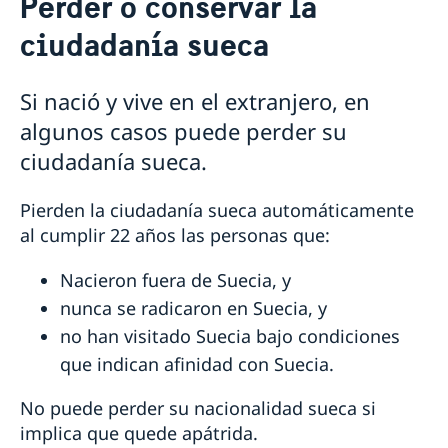
Perder o conservar la
Votar desde el extranjero
ciudadanía sueca
Consulados en Perú
Pasaporte
Número de coordinación
Renovar licencia de conducir
Si nació y vive en el extranjero, en
Pasaporte provisorio
Nacionalidad sueca
algunos casos puede perder su
Registro de nombres
ciudadanía sueca.
Notificación de nacionalidad de menores con padre
soltero sueco
Pierden la ciudadanía sueca automáticamente
Perder o conservar la ciudadanía sueca
al cumplir 22 años las personas que:
Pensión y Fe de Vida
Casarse
Nacieron fuera de Suecia, y
Divorciarse
nunca se radicaron en Suecia, y
Apostilla y traducciones
Cambio de domicilio
no han visitado Suecia bajo condiciones
Fallecimiento
que indican afinidad con Suecia.
Herencias internacionales
Ayuda jurídica
No puede perder su nacionalidad sueca si
Tarifas consulares
implica que quede apátrida.
Información de viaje (en sueco)