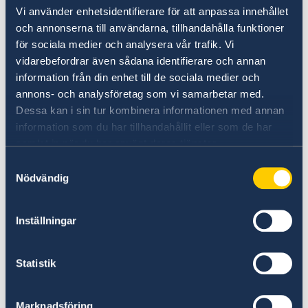
Vi använder enhetsidentifierare för att anpassa innehållet
Suecia.
och annonserna till användarna, tillhandahålla funktioner
för sociala medier och analysera vår trafik. Vi
Puede entregar la solicitud en una embajada o
vidarebefordrar även sådana identifierare och annan
un consulado sueco:
information från din enhet till de sociala medier och
Consulados en Perú - Sweden Abroad
.
annons- och analysföretag som vi samarbetar med.
Dessa kan i sin tur kombinera informationen med annan
El trámite es personal y no tiene costo. Se debe
information som du har tillhandahållit eller som de har
samlat in när du har använt deras tjänster.
presentar la siguiente documentación:
Samtyckesval
Formulario de solicitud completado y
Nödvändig
impreso (solo en sueco):
Ansökan om att få behålla svenskt
Inställningar
medborgarskap, blankett nummer 302021
Statistik
Pasaporte sueco u otro documento de
identidad válido.
Marknadsföring