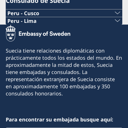
Consulado de Suecia
Peru - Cusco
Peru - Lima
Consulado Honorario de Suecia en Cusco
Consulado Honorario de Suecia en Lima
Cónsul Honorario: Boris Gómez Luna
Cónsul Honorario: Xavier de Romaña
Suecia tiene relaciones diplomáticas con
Email: borisgomez19@gmail.com
En el consulado también trabaja un asistente
prácticamente todos los estados del mundo. En
consular y un asistente comercial.
aproximadamente la mitad de estos, Suecia
Teléfono: +51 994374176
tiene embajadas y consulados. La
Email asuntos consulares:
representación extranjera de Suecia consiste
Visitas: solo con cita previa (agenda por
lima@consuladodesuecia.pe
en aproximadamente 100 embajadas y 350
teléfono o email)
Email asuntos comerciales:
consulados honorarios.
andrea.silva@consuladodesuecia.pe
Dirección: El Huerto de Huayllapampa K2, San
Jerónimo, Cusco, Perú
Teléfono: +51 914164168
Horario de teléfono: lunes a viernes de 09:00 a
Para encontrar su embajada busque aquí:
12:00 hrs