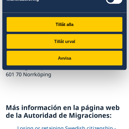
Certificado de ciudadanía (si adquirió la
ciudadanía por inscripción y no por
nacimiento).
Tillåt alla
Si está visitando Suecia, puede enviar su
solicitud directamente a la Dirección General
Tillåt urval
de Migraciones de Suecia a la siguiente
dirección:
Avvisa
Migrationsverket
Medborgarskapsenheten
601 70 Norrköping
Más información en la página web
de la Autoridad de Migraciones:
Losing or retaining Swedish citizenship -