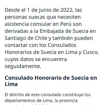
Consulados en Perú
Desde el 1 de junio de 2022, las
Pasaporte
personas suecas que necesiten
Número de coordinación
Renovar licencia de conducir
Pasaporte provisorio
asistencia consular en Perú son
Nacionalidad sueca
derivadas a la Embajada de Suecia en
Registro de nombres
Pensión y Fe de Vida
Notificación de nacionalidad de menores con padre
Casarse
Santiago de Chile y también pueden
soltero sueco
Divorciarse
contactar con los Consulados
Perder o conservar la ciudadanía sueca
Apostilla y traducciones
Honorarios de Suecia en Lima y Cusco,
Cambio de domicilio
Fallecimiento
cuyos datos se encuentra
Herencias internacionales
seguidamente.
Ayuda jurídica
Tarifas consulares
Consulado Honorario de Suecia en
Información de viaje (en sueco)
Lima
El distrito de este consulado constituye los
departamentos de Lima, la provincia