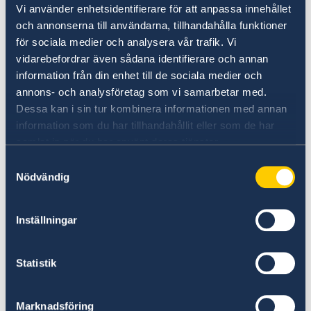
09:00 - 12:00 hrs
Vi använder enhetsidentifierare för att anpassa innehållet
och annonserna till användarna, tillhandahålla funktioner
Idiomas:
sueco, inglés y español
för sociala medier och analysera vår trafik. Vi
vidarebefordrar även sådana identifierare och annan
Visitas:
con cita previa (agenda por teléfono o
information från din enhet till de sociala medier och
email)
annons- och analysföretag som vi samarbetar med.
Dessa kan i sin tur kombinera informationen med annan
information som du har tillhandahållit eller som de har
Dirección:
Av. Mariscal La Mar 750, Of. 601
samlat in när du har använt deras tjänster.
Miraflores, Lima 15074, Perú
Samtyckesval
Nödvändig
El Consulado tiene cerrado los días feriados del
Perú.
Inställningar
Consulado Honorario de Suecia en
Cusco
Statistik
El distrito de este consulado constituye los
departamentos de Cusco, Apurímac y Madre de
Marknadsföring