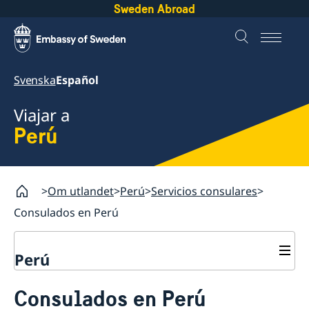
Sweden Abroad
Svenska
Español
Viajar a
Perú
Om utlandet
Perú
Servicios consulares
Consulados en Perú
Perú
Servicios consulares
Consulados en Perú
Votar desde el extranjero