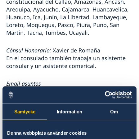
constitucional del Callao, Amazonas, Ancash,
Arequipa, Ayacucho, Cajamarca, Huancavelica,
Huanuco, Ica, Junín, La Libertad, Lambayeque,
Loreto, Moquegua, Pasco, Piura, Puno, San
Martín, Tacna, Tumbes, Ucayali.
Cónsul Honorario:
Xavier de Romaña
En el consulado también trabaja un asistente
consular y un asistente comerical.
Email asuntos
consulares:
consuladodesuecia.lima@gmail.com
Email asuntos comerciales:
comercialperu.consuladosuecia@gmail.com
Samtycke
Information
Om
Teléfono:
+51 914164168
Horario telefónico:
lunes a viernes entre las
Denna webbplats använder cookies