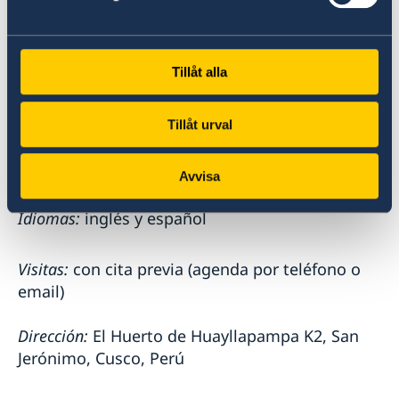
Dios.
Cónsul Honorario:
Boris Gómez Luna
Tillåt alla
Email:
borisgomez19@gmail.com
Tillåt urval
Teléfono:
+51 994374176
Avvisa
Idiomas:
inglés y español
Visitas:
con cita previa (agenda por teléfono o
email)
Dirección:
El Huerto de Huayllapampa K2, San
Jerónimo, Cusco, Perú