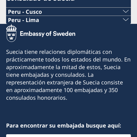
Peru - Cusco
Peru - Lima
Consulado Honorario de Suecia en Cusco
Consulado Honorario de Suecia en Lima
Cónsul Honorario: Boris Gómez Luna
Cónsul Honorario: Xavier de Romaña
Suecia tiene relaciones diplomáticas con
Email: borisgomez19@gmail.com
En el consulado también trabaja un asistente
prácticamente todos los estados del mundo. En
consular y un asistente comercial.
aproximadamente la mitad de estos, Suecia
Teléfono: +51 994374176
tiene embajadas y consulados. La
Email asuntos consulares:
representación extranjera de Suecia consiste
Visitas: solo con cita previa (agenda por
lima@consuladodesuecia.pe
en aproximadamente 100 embajadas y 350
teléfono o email)
Email asuntos comerciales:
consulados honorarios.
andrea.silva@consuladodesuecia.pe
Dirección: El Huerto de Huayllapampa K2, San
Jerónimo, Cusco, Perú
Teléfono: +51 914164168
Horario de teléfono: lunes a viernes de 09:00 a
Para encontrar su embajada busque aquí:
12:00 hrs