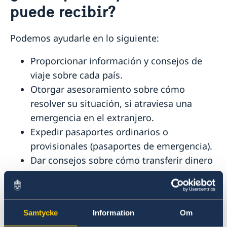
puede recibir?
Pasaporte provisorio
Ciudadanía sueca en Paraguay
Número de coordinación
Registro de menores que nacieron en el
Jubilación sueca en Paraguay
Pérdida de pasaporte
Podemos ayudarle en lo siguiente:
extranjero
Entrega de pasaporte o cédula de identidad nacional
Fe de vida en Paraguay
Registro de defunción en Paraguay
Perder o conservar la ciudadanía sueca
Ciudadanía de menores con padre sueco que
Legalizaciones en Paraguay
Proporcionar información y consejos de
Doble ciudadanía
nacieron en el exterior antes del 1 de abril 2015
Aranceles en Paraguay
viaje sobre cada país.
Otorgar asesoramiento sobre cómo
resolver su situación, si atraviesa una
emergencia en el extranjero.
Expedir pasaportes ordinarios o
provisionales (pasaportes de emergencia).
Dar consejos sobre cómo transferir dinero
desde sus propias cuentas bancarias.
Contactar a familiares cercanos,
compañías de seguros, médicos, bancos y
Samtycke
Information
Om
a las autoridades en Suecia.