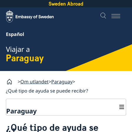
Sweden Abroad
Español
Viajar a
Paraguay
Om utlandet
Paraguay
¿Qué tipo de ayuda se puede recibir?
Paraguay
Servicios consulares en Paraguay
¿Qué tipo de ayuda se
Pasaportes en Paraguay