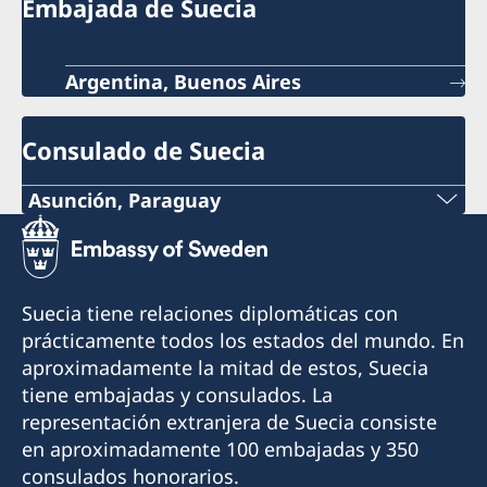
Embajada de Suecia
Argentina, Buenos Aires
Consulado de Suecia
Asunción, Paraguay
Teléfono:
+595 21 2190 463
Suecia tiene relaciones diplomáticas con
Celular:
prácticamente todos los estados del mundo. En
aproximadamente la mitad de estos, Suecia
+595 972 256252
tiene embajadas y consulados. La
representación extranjera de Suecia consiste
Correo electrónico:
en aproximadamente 100 embajadas y 350
consulado.suecia@rieder.com.py
consulados honorarios.