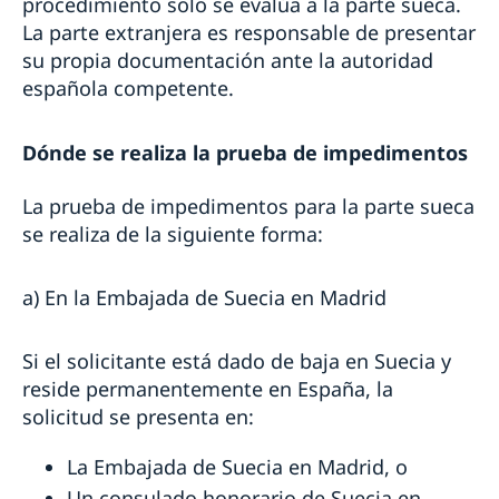
Contraer matrimonio en la iglesia sueca
procedimiento solo se evalúa a la parte sueca.
Tarifas de servicios consulares y otros trámites
La parte extranjera es responsable de presentar
su propia documentación ante la autoridad
española competente.
Dónde se realiza la prueba de impedimentos
La prueba de impedimentos para la parte sueca
se realiza de la siguiente forma:
a) En la Embajada de Suecia en Madrid
Si el solicitante está dado de baja en Suecia y
reside permanentemente en España, la
solicitud se presenta en:
La Embajada de Suecia en Madrid, o
Un consulado honorario de Suecia en