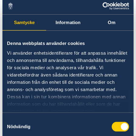
Documentación necesaria
Para solicitar el certificado en la embajada o en
Samtycke
Information
Om
un consulado honorario se debe presentar la
siguiente documentación en original:
Denna webbplats använder cookies
Certificado de impedimientos de
Vi använder enhetsidentifierare för att anpassa innehållet
Skatteverket
och annonserna till användarna, tillhandahålla funktioner
Certificado personal de Skatteverket
för sociala medier och analysera vår trafik. Vi
(personbevis) de la parte sueca, que
vidarebefordrar även sådana identifierare och annan
information från din enhet till de sociala medier och
incluya la fecha de baja de Suecia, los
annons- och analysföretag som vi samarbetar med.
nombres de los padres y el estado civil.
Dessa kan i sin tur kombinera informationen med annan
Debe llevar
anexo bilingüe UE I
information som du har tillhandahållit eller som de har
(sueco/español) y no tener más de tres
samlat in när du har använt deras tjänster.
meses de antigüedad.
Samtyckesval
Documentos de identidad válidos
Nödvändig
(pasaporte o DNI)