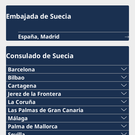
Embajada de Suecia
España, Madrid
Consulado de Suecia
Barcelona
Teléfono
Bilbao
Teléfono
Cartagena
+34 934 883 505
Teléfono
Jerez de la Frontera
+34 944 987 191
Teléfono
La Coruña
Teléfono
0034 968 527 629
Teléfono
Las Palmas de Gran Canaria
Correo electrónico
+34 956 357 000
+34 934 882 501
Teléfono
Málaga
Correo electrónico
+34 698 137 193
bilbao@consuladosuecia.com
Teléfono
Palma de Mallorca
Teléfono
Correo electrónico
+34 928 261 751
cartagena@consuladosuecia.com
Teléfono
Sevilla