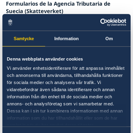
Formularios de la Agencia Tributaria de
Suecia (Skatteverket)
Skatteverket
puede expedir certificados
bilingües (UE) que explican el contenido de
Samtycke
Information
Om
determinados documentos del registro civil.
Estos formularios solo son válidos dentro de la
Unión Europea.
Denna webbplats använder cookies
Vi använder enhetsidentifierare för att anpassa innehållet
Certificados de la Policía de Suecia
och annonserna till användarna, tillhandahålla funktioner
för sociala medier och analysera vår trafik. Vi
La
Policía de Suecia
expide certificados de
vidarebefordrar även sådana identifierare och annan
antecedentes penales para personas que
information från din enhet till de sociala medier och
necesiten acreditarlos en el extranjero, por
annons- och analysföretag som vi samarbetar med.
ejemplo, para residencia, trabajo o adopción.
Dessa kan i sin tur kombinera informationen med annan
information som du har tillhandahållit eller som de har
Documentos fuera de la Unión Europea
samlat in när du har använt deras tjänster.