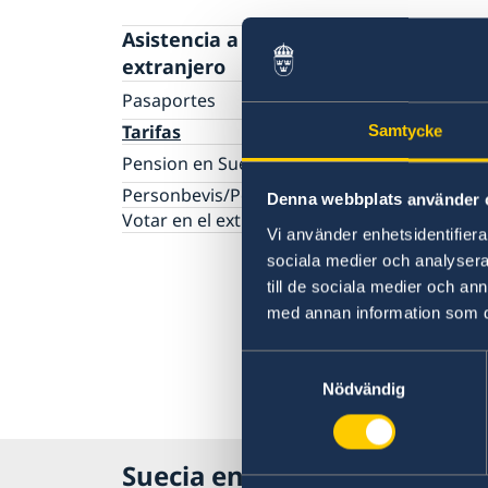
Asistencia a suecos en el
extranjero
Pasaportes
Renovación de pasaporte sueco para mayor
Tarifas
Samtycke
de edad en Ecuador
Pension en Suecia
Solicitud del primer pasaporte sueco para
Fe de Vida
Personbevis/Population registration certific
Denna webbplats använder 
menores de edad
PENSION SOLICITUDES GENERALES
Votar en el extranjero
Pasaporte provisional en Ecuador
Vi använder enhetsidentifierar
Solicitud de número de coordinación sueco 
sociala medier och analysera 
Ecuador
till de sociala medier och a
med annan information som du 
Samtyckesval
Nödvändig
Suecia en Ecuador