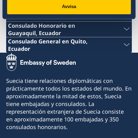
Avvisa
CONSULADO DE SUECIA
Consulado Honorario en
Guayaquil, Ecuador
Teléfono:
Consulado General en Quito,
Ecuador
+593 4 3951777
Teléfono:
Correo:
+593 2 3413888 ext 122
Suecia tiene relaciones diplomáticas con
consuladosueciaguayaquil@gmail.com
Correo:
prácticamente todos los estados del mundo. En
Dirección: Ivan Bohman, Km. 6 1/2 Vía Daule
aproximadamente la mitad de estos, Suecia
consuladosuecoquito@gmail.com
tiene embajadas y consulados. La
Horario de atención: Lunes a viernes de 09:00-
Dirección: Calle OE11 61-96 y OE10, Bellavista
representación extranjera de Suecia consiste
11:00 con cita previa mediante correo
Alta, Cotocollao, Quito
en aproximadamente 100 embajadas y 350
electrónico
consulados honorarios.
Horario de atención: martes - viernes de 11:00-
Cónsul Honorario: