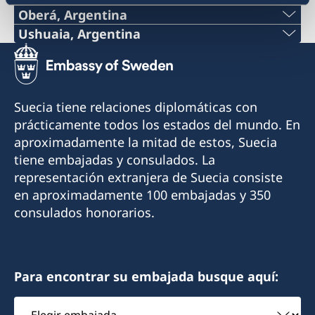
Oberá, Argentina
Por el momento no es posible recibir atención
Teléfono:
Ushuaia, Argentina
consular en el Consulado.
Teléfono:
+54 9 11 51148132
Contacte a la Embajada por correo electrónico
+54 2901 423240
si tiene consultas o necesita asistencia:
Correo electrónico:
Suecia tiene relaciones diplomáticas con
ambassaden.buenos-aires@gov.se
Celular:
prácticamente todos los estados del mundo. En
consuladodesueciaenobera@gmail.com
aproximadamente la mitad de estos, Suecia
+54 9 2901 646428
Dirección:
tiene embajadas y consulados. La
La Rioja 355
representación extranjera de Suecia consiste
Correo electrónico:
3360 Oberá, Misiones
en aproximadamente 100 embajadas y 350
finsueushuaia@gmail.com
Argentina
consulados honorarios.
Dirección:
Cónsul Honorario
Gobernador Paz 1569
Mónica Erasmie
V9410BBE Ushuaia, Tierra del Fuego
Para encontrar su embajada busque aquí:
Argentina
Elegir