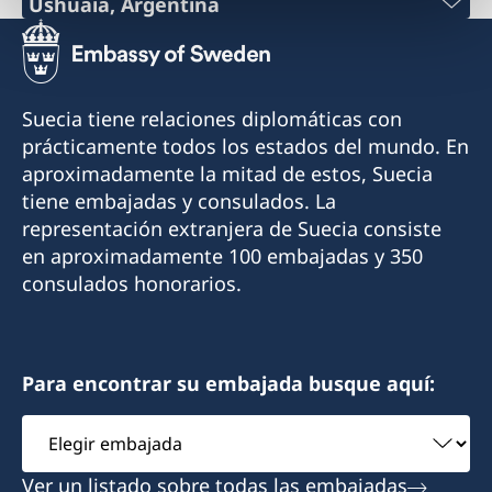
Teléfono:
Ushuaia, Argentina
consular en el Consulado.
Teléfono:
+54 9 11 51148132
Contacte a la Embajada por correo electrónico
+54 2901 423240
si tiene consultas o necesita asistencia:
Correo electrónico:
Suecia tiene relaciones diplomáticas con
ambassaden.buenos-aires@gov.se
Celular:
prácticamente todos los estados del mundo. En
consuladodesueciaenobera@gmail.com
aproximadamente la mitad de estos, Suecia
+54 9 2901 646428
Dirección:
tiene embajadas y consulados. La
La Rioja 355
representación extranjera de Suecia consiste
Correo electrónico:
3360 Oberá, Misiones
en aproximadamente 100 embajadas y 350
finsueushuaia@gmail.com
Argentina
consulados honorarios.
Dirección:
Cónsul Honorario
Gobernador Paz 1569
Mónica Erasmie
V9410BBE Ushuaia, Tierra del Fuego
Para encontrar su embajada busque aquí:
Argentina
Elegir
embajada
Por favor solicitar turno via mail o whatsapp
Ver un listado sobre todas las embajadas