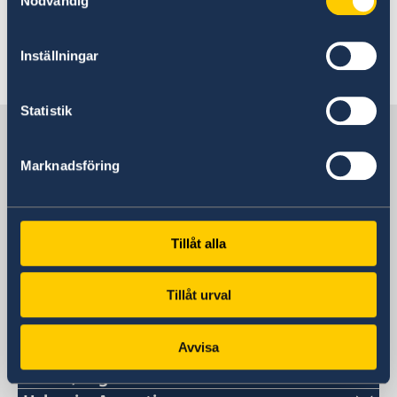
Nödvändig
casos excepcionales.
Inställningar
Última actualización 28 ene 2022, 9.44
Statistik
Suecia en Argentina
Marknadsföring
Embajada de Suecia
Tillåt alla
Argentina, Buenos Aires
Tillåt urval
Consulado de Suecia
Avvisa
Córdoba, Argentina
Oberá, Argentina
Por el momento no es posible recibir atención