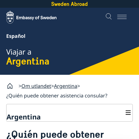
Sweden Abroad
Español
Viajar a
Argentina
Om utlandet
Argentina
¿Quién puede obtener asistencia consular?
Argentina
Servicios consulares en Argentina
¿Quién puede obtener
Votar en Argentina