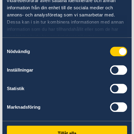
vidarebefordrar även sådana identifierare och annan
information från din enhet till de sociala medier och
annons- och analysföretag som vi samarbetar med.
Dessa kan i sin tur kombinera informationen med annan
information som du har tillhandahållit eller som de har
samlat in när du har använt deras tjänster.
Samtyckesval
Nödvändig
Estudiar en Suecia
Inställningar
Studyinsweden.se es un completo recurso
oficial sobre la educación superior en Suecia
Statistik
para estudiantes internacionales.
Leer más
Marknadsföring
Tillåt alla