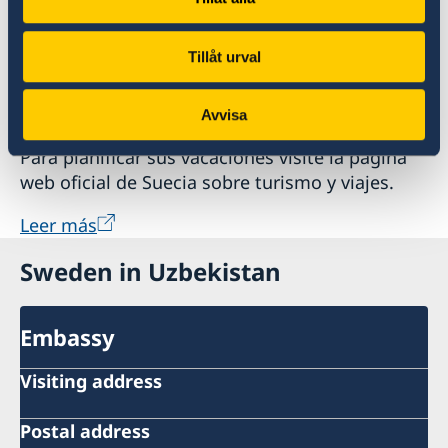
Tillåt urval
¡Le damos la bienvenida a Suecia!
Avvisa
Para planificar sus vacaciones visite la página
web oficial de Suecia sobre turismo y viajes.
Leer más
Sweden in Uzbekistan
Embassy
Visiting address
Postal address