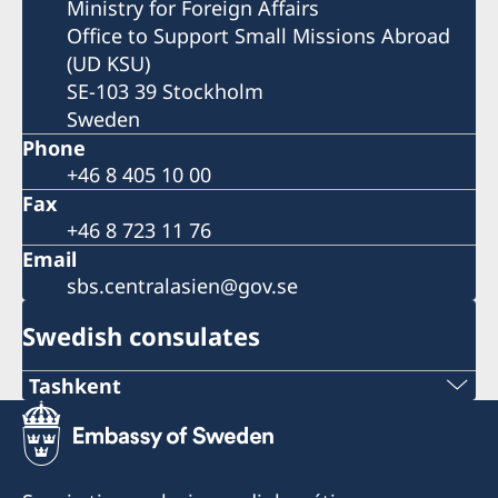
Ministry for Foreign Affairs
Office to Support Small Missions Abroad
(UD KSU)
SE-103 39 Stockholm
Sweden
Phone
+46 8 405 10 00
Fax
+46 8 723 11 76
Email
sbs.centralasien@gov.se
Swedish consulates
Tashkent
E-mail
sweconsulate.tashkent@gmail.com