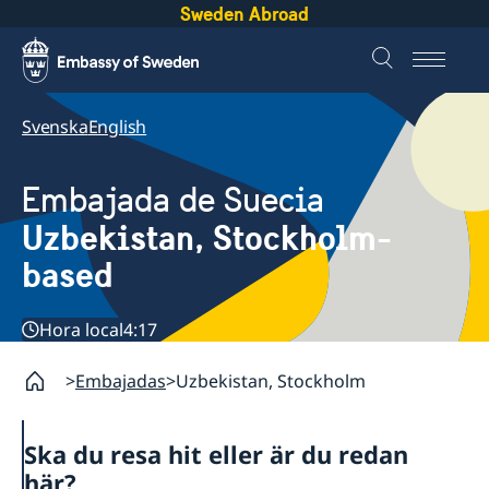
Sweden Abroad
Svenska
English
Embajada de Suecia
Uzbekistan, Stockholm-
based
Hora local
4:17
Embajadas
Uzbekistan, Stockholm
Ska du resa hit eller är du redan
här?