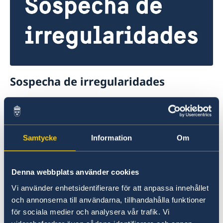
Sospecha de irregularidades
Si tiene quejas o sospechas de delitos o
irregularidades en relación con las actividades
del servicio exterior, puede denunciarlo al
Samtycke
Information
Om
Ministerio de Asuntos Exteriores de Suecia.
Presente una queja al servicio exterior de
Denna webbplats använder cookies
Suecia (en inglés)
Vi använder enhetsidentifierare för att anpassa innehållet
Denuncie presuntos delitos u otras
och annonserna till användarna, tillhandahålla funktioner
irregularidades (en inglés)
för sociala medier och analysera vår trafik. Vi