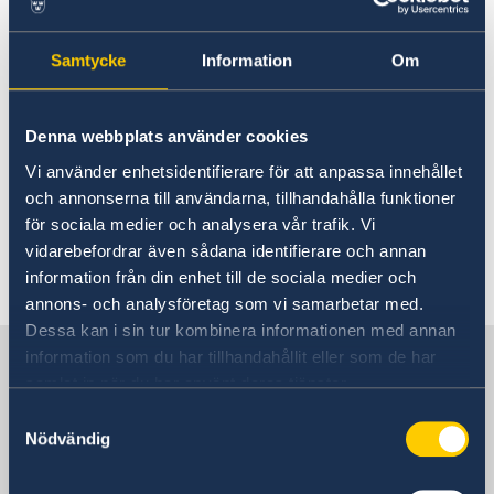
04 abr 2018
Samtycke
Information
Om
"Centenario todo Bergman"
Denna webbplats använder cookies
02 abr 2018
Vi använder enhetsidentifierare för att anpassa innehållet
och annonserna till användarna, tillhandahålla funktioner
Focus Suecia en el Festival Cine por
för sociala medier och analysera vår trafik. Vi
mujeres
vidarebefordrar även sådana identifierare och annan
information från din enhet till de sociala medier och
«
1
2
...
31
32
33
34
35
»
annons- och analysföretag som vi samarbetar med.
Dessa kan i sin tur kombinera informationen med annan
Suecia en España
information som du har tillhandahållit eller som de har
samlat in när du har använt deras tjänster.
Samtyckesval
Embajada
Nödvändig
Visiting address