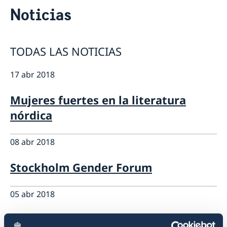
Contacto & Horario
Noticias
Sobre nosotros
Personal en la embajada
Noticias
Reglamento General de Protección de Datos (RGPD)
Noticias
TODAS LAS NOTICIAS
Solicitud de acceso a documentos públicos
Prioridades en la promoción cultural y comercial
17 abr 2018
Mujeres fuertes en la literatura
nórdica
08 abr 2018
Stockholm Gender Forum
05 abr 2018
Torrevieja och Valencia