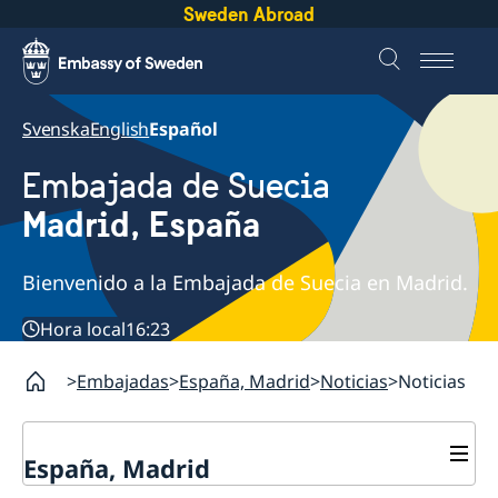
Sweden Abroad
Svenska
English
Español
Embajada de Suecia
Madrid, España
Bienvenido a la Embajada de Suecia en Madrid.
Hora local
16:23
Embajadas
España, Madrid
Noticias
Noticias
España, Madrid