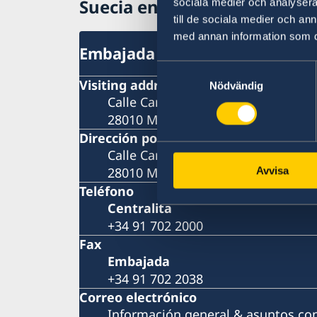
Suecia en España
sociala medier och analysera 
till de sociala medier och a
med annan information som du 
Embajada
Samtyckesval
Visiting address
Nödvändig
Calle Caracas 25
28010 Madrid
Dirección postal
Calle Caracas 25
28010 Madrid
Avvisa
Teléfono
Centralita
+34 91 702 2000
Fax
Embajada
+34 91 702 2038
Correo electrónico
Información general & asuntos co