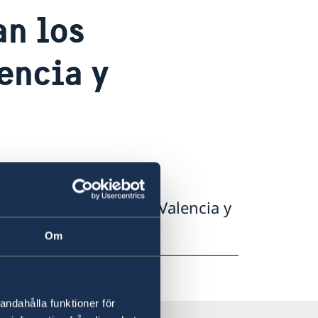
an los
encia y
rran los consulados en Valencia y
Om
andahålla funktioner för