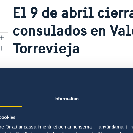
El 9 de abril cierr
consulados en Val
Torrevieja
s
05 abr 2018
Debido a festivo local el 9 de abril cie
Torrevieja.
Information
cookies
e för att anpassa innehållet och annonserna till användarna, tillh