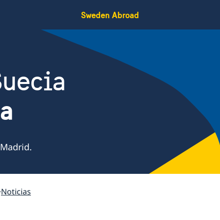
Sweden Abroad
Suecia
ña
 Madrid.
Noticias