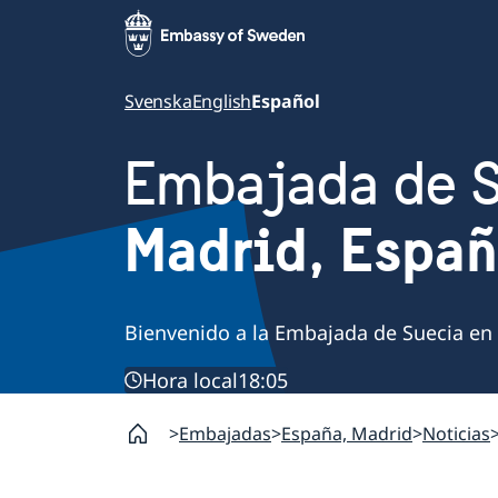
Svenska
English
Español
Embajada de 
Madrid, Espa
Bienvenido a la Embajada de Suecia en
Hora local
18:05
Embajadas
España, Madrid
Noticias