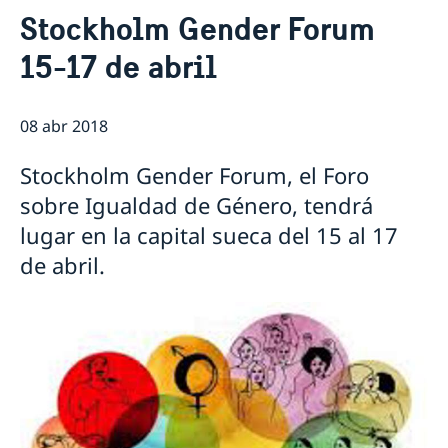
Contacto & Horario
Stockholm Gender Forum
Sobre nosotros
15-17 de abril
Personal en la embajada
Noticias
Reglamento General de Protección de Datos (RGPD)
Noticias
Solicitud de acceso a documentos públicos
Prioridades en la promoción cultural y comercial
08 abr 2018
Stockholm Gender Forum, el Foro
sobre Igualdad de Género, tendrá
lugar en la capital sueca del 15 al 17
de abril.