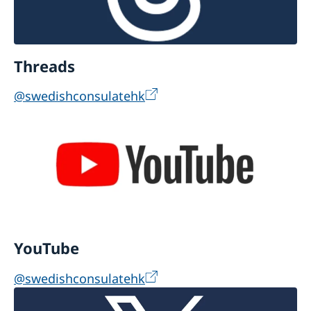
Threads
@swedishconsulatehk
YouTube
@swedishconsulatehk