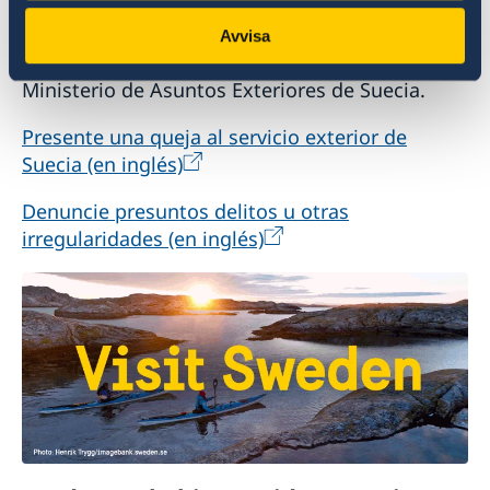
Si tiene quejas o sospechas de delitos o
irregularidades en relación con las actividades
Avvisa
del servicio exterior, puede denunciarlo al
Ministerio de Asuntos Exteriores de Suecia.
Presente una queja al servicio exterior de
Suecia (en inglés)
Denuncie presuntos delitos u otras
irregularidades (en inglés)