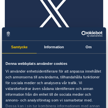
X
Samtycke
Information
Om
@swedeninhkandmo
¿QUIERE SABER MÁS SOBRE
Denna webbplats använder cookies
SUECIA?
Vi använder enhetsidentifierare för att anpassa innehållet
och annonserna till användarna, tillhandahålla funktioner
för sociala medier och analysera vår trafik. Vi
vidarebefordrar även sådana identifierare och annan
information från din enhet till de sociala medier och
annons- och analysföretag som vi samarbetar med.
Dessa kan i sin tur kombinera informationen med annan