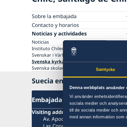
Sobre la embajada
Vacantes
Contacto y horarios
Pasantía
Noticias y actividades
Tarifas
Noticias
Protección de Datos (RGPD)
Instituto Chileno Sueco de Cultura
Svenskar i Världen
Svenska kyrkan
Svenska skolan
Samtycke
Suecia en Chile
Denna webbplats använder 
Vi använder enhetsidentifierar
Embajada de Suecia
sociala medier och analysera 
till de sociala medier och a
Visiting address
med annan information som du 
Av. Apoquindo 2929, piso 3
Las Condes, Santiago de Chile