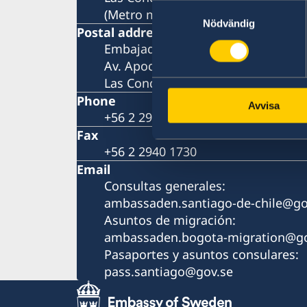
Samtyckesval
(Metro más cercano: Tobalaba o El 
Nödvändig
Postal address
Embajada de Suecia
Av. Apoquindo 2929, Oficina 300
Las Condes, Santiago de Chile
Phone
Avvisa
+56 2 2940 1700
Fax
+56 2 2940 1730
Email
Consultas generales:
ambassaden.santiago-de-chile@go
Asuntos de migración:
ambassaden.bogota-migration@go
Pasaportes y asuntos consulares:
pass.santiago@gov.se