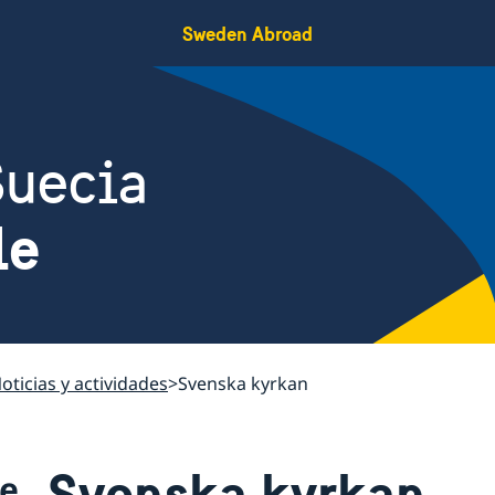
Sweden Abroad
Suecia
le
oticias y actividades
Svenska kyrkan
Svenska kyrkan
le