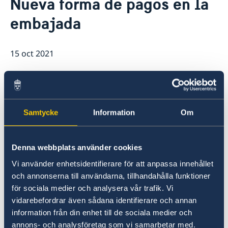
Nueva forma de pagos en la
Vacantes
Contacto y horarios
embajada
Pasantía
Noticias y actividades
Tarifas
Noticias
Protección de Datos (RGPD)
Instituto Chileno Sueco de Cultura
15 oct 2021
Svenskar i Världen
Svenska kyrkan
Desde el lunes 11 de octubre 2021 la
Svenska skolan
embajada recibe pagos a traves de
transbank.
Samtycke
Information
Om
Lo cual significa que todas las personas que
realizan tramites con costo asociado paga su
Denna webbplats använder cookies
tarifa con tarjeta de débito o crédito. Ya no se
Vi använder enhetsidentifierare för att anpassa innehållet
pagará adelantado sino directamente en la
och annonserna till användarna, tillhandahålla funktioner
embajada.
för sociala medier och analysera vår trafik. Vi
vidarebefordrar även sådana identifierare och annan
Más información sobre las tarifas y pagos aquí:
information från din enhet till de sociala medier och
annons- och analysföretag som vi samarbetar med.
Tarifas - Sweden Abroad