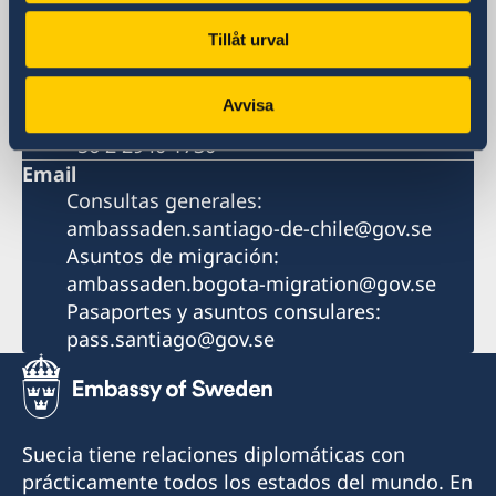
Av. Apoquindo 2929, Oficina 300
Las Condes, Santiago de Chile
Tillåt urval
Phone
+56 2 2940 1700
Avvisa
Fax
+56 2 2940 1730
Email
Consultas generales:
ambassaden.santiago-de-chile@gov.se
Asuntos de migración:
ambassaden.bogota-migration@gov.se
Pasaportes y asuntos consulares:
pass.santiago@gov.se
Suecia tiene relaciones diplomáticas con
prácticamente todos los estados del mundo. En