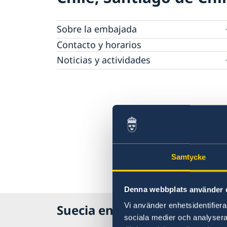
Sobre la embajada
Vacantes
Contacto y horarios
Pasantía
Noticias y actividades
Tarifas
Noticias
Protección de Datos (RGPD)
Instituto Chileno Sueco de Cultura
Svenskar i Världen
Svenska kyrkan
Svenska skolan
Samtycke
Denna webbplats använder 
Vi använder enhetsidentifierar
Suecia en Chile
sociala medier och analysera 