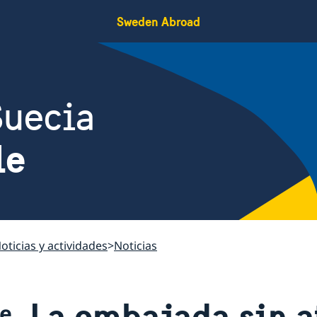
Sweden Abroad
Suecia
le
oticias y actividades
Noticias
La embajada sin a
le