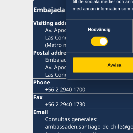
till de sociala medier och a
Embajada de Suecia
med annan information som du 
Visiting address
Samtyckesval
Av. Apoquindo 2929, piso 3
Nödvändig
Las Condes, Santiago de Chile
(Metro más cercano: Tobalaba o El 
Postal address
Embajada de Suecia
Avvisa
Av. Apoquindo 2929, Oficina 300
Las Condes, Santiago de Chile
Phone
+56 2 2940 1700
Fax
+56 2 2940 1730
Email
Consultas generales:
ambassaden.santiago-de-chile@go