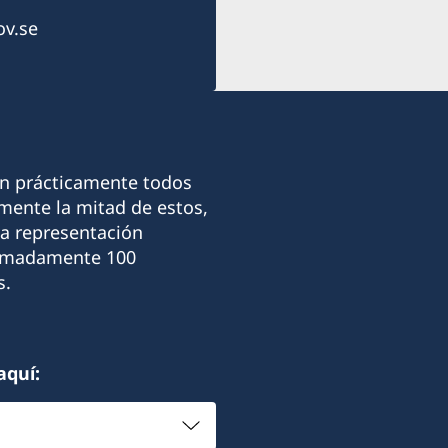
v.se
on prácticamente todos
ente la mitad de estos,
La representación
ximadamente 100
s.
aquí: