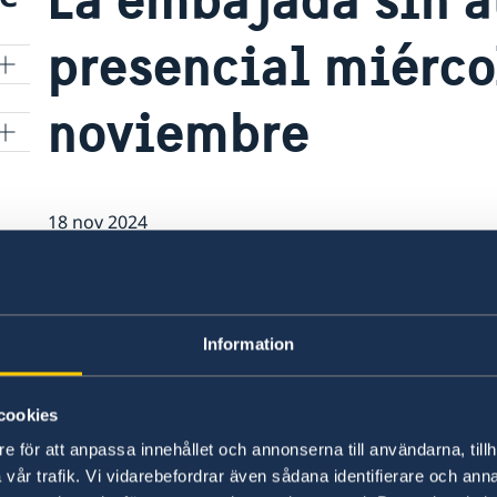
presencial miérco
noviembre
18 nov 2024
Además, tenemos atención por telefon e
10 horas. El jueves 28 de noviembre t
Information
cookies
e för att anpassa innehållet och annonserna till användarna, tillh
vår trafik. Vi vidarebefordrar även sådana identifierare och anna