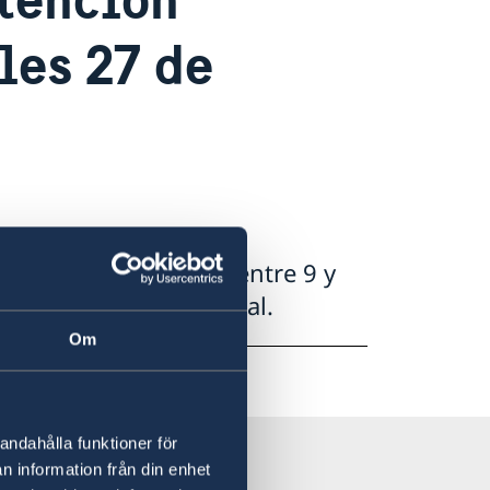
les 27 de
l horario reducido, entre 9 y
enemos atención normal.
Om
andahålla funktioner för
n information från din enhet