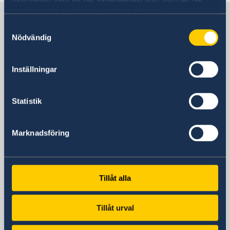
samlat in när du har använt deras tjänster.
Suecia en Chile
Samtyckesval
Nödvändig
Embajada de Suecia
Inställningar
Visiting address
Av. Apoquindo 2929, piso 3
Las Condes, Santiago de Chile
Statistik
(Metro más cercano: Tobalaba o El Golf)
Postal address
Marknadsföring
Embajada de Suecia
Av. Apoquindo 2929, Oficina 300
Las Condes, Santiago de Chile
Phone
Tillåt alla
+56 2 2940 1700
Fax
Tillåt urval
+56 2 2940 1730
Email