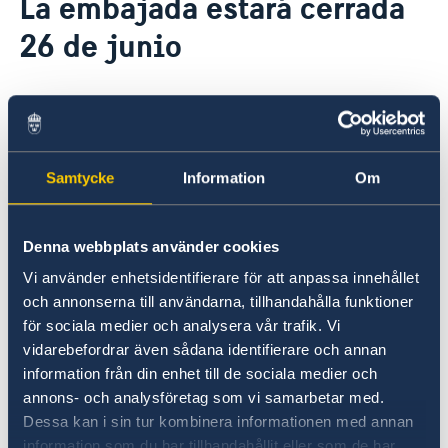
La embajada estará cerrada
Vacantes
Contacto y horarios
26 de junio
Pasantía
Noticias y actividades
Tarifas
Noticias
Protección de Datos (RGPD)
Instituto Chileno Sueco de Cultura
23 jun 2023
Svenskar i Världen
Svenska kyrkan
La embajada estará cerrada el lunes 26
Svenska skolan
Samtycke
Information
Om
de junio.
En casos de emergencia cuando la embajada se
Denna webbplats använder cookies
encuentra cerrada, puede llamar al teléfono
Vi använder enhetsidentifierare för att anpassa innehållet
central (+56 2 2940 1700) y transferirse con al
och annonserna till användarna, tillhandahålla funktioner
Servicio de Emergencia del Ministerio de
för sociala medier och analysera vår trafik. Vi
Asuntos Exteriores en Suecia, que funciona las
vidarebefordrar även sådana identifierare och annan
24 horas.
information från din enhet till de sociala medier och
annons- och analysföretag som vi samarbetar med.
Última actualización 23 jun 2023, 13.44
Dessa kan i sin tur kombinera informationen med annan
information som du har tillhandahållit eller som de har