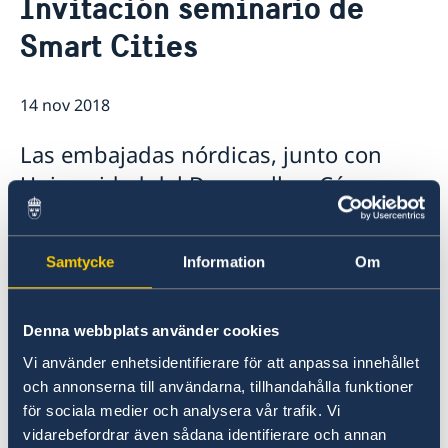
Invitación seminario de
Vacantes
Contacto y horarios
Smart Cities
Pasantía
Noticias y actividades
Tarifas
Noticias
Protección de Datos (RGPD)
Instituto Chileno Sueco de Cultura
14 nov 2018
Svenskar i Världen
Svenska kyrkan
Las embajadas nórdicas, junto con
Svenska skolan
Universidad del Desarrollo y Cámara
Chilena de la Construcción, les
invitamos a un encuentro chileno-
Samtycke
Information
Om
nórdico el 20 de noviembre para
compartir experiencias y mejores
prácticas en la planificación y
Denna webbplats använder cookies
desarrollo tecnológico de las ciudades.
Vi använder enhetsidentifierare för att anpassa innehållet
och annonserna till användarna, tillhandahålla funktioner
Información sobre el seminario.
för sociala medier och analysera vår trafik. Vi
vidarebefordrar även sådana identifierare och annan