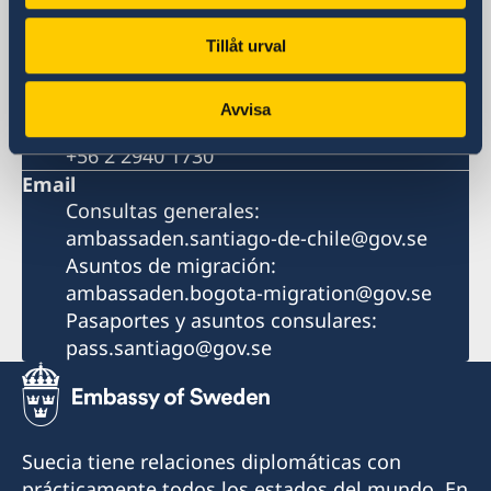
Av. Apoquindo 2929, Oficina 300
Las Condes, Santiago de Chile
Tillåt urval
Phone
+56 2 2940 1700
Avvisa
Fax
+56 2 2940 1730
Email
Consultas generales:
ambassaden.santiago-de-chile@gov.se
Asuntos de migración:
ambassaden.bogota-migration@gov.se
Pasaportes y asuntos consulares:
pass.santiago@gov.se
Suecia tiene relaciones diplomáticas con
prácticamente todos los estados del mundo. En