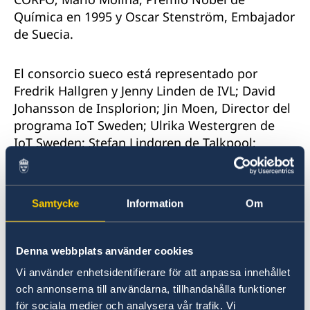
Química en 1995 y Oscar Stenström, Embajador
de Suecia.
El consorcio sueco está representado por
Fredrik Hallgren y Jenny Linden de IVL; David
Johansson de Insplorion; Jin Moen, Director del
programa IoT Sweden; Ulrika Westergren de
IoT Sweden; Stefan Lindgren de Talkpool;
Amanda Von Matern de IMCG; Olle Bergdahl y
Nicolai Slotte de la ciudad de Uppsala; Ågot
Kirsten Watne de la ciudad de Gotemburgo.
Samtycke
Information
Om
Síntesis del proyecto
[1]
: Validación y
Empaquetamiento de un Sistema de Monitoreo
Denna webbplats använder cookies
Ambiental Innovador con Tecnología IoT
Vi använder enhetsidentifierare för att anpassa innehållet
orientado a Smart City.
och annonserna till användarna, tillhandahålla funktioner
för sociala medier och analysera vår trafik. Vi