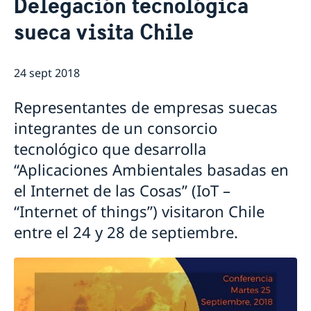
Delegación tecnológica
Vacantes
Contacto y horarios
sueca visita Chile
Pasantía
Noticias y actividades
Tarifas
Noticias
Protección de Datos (RGPD)
Instituto Chileno Sueco de Cultura
24 sept 2018
Svenskar i Världen
Svenska kyrkan
Representantes de empresas suecas
Svenska skolan
integrantes de un consorcio
tecnológico que desarrolla
“Aplicaciones Ambientales basadas en
el Internet de las Cosas” (IoT –
“Internet of things”) visitaron Chile
entre el 24 y 28 de septiembre.