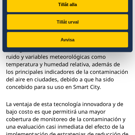
Tillåt alla
Físicamente la tecnología consiste en
monitores pequeños que podrían ser
Tillåt urval
instalados en ambientes interiores/exteriores
de forma masiva. El prototipo actual es un
Avvisa
sensor que permiten medir Dióxido de
Nitrógeno (NO2), Material Particulado (MP),
ruido y variables meteorológicas como
temperatura y humedad relativa, además de
los principales indicadores de la contaminación
del aire en ciudades, debido a que ha sido
concebido para su uso en Smart City.
La ventaja de esta tecnología innovadora y de
bajo costo es que permitirá una mayor
cobertura de monitoreo de la contaminación y
una evaluación casi inmediata del efecto de la
implementación de estrategias de reducción de