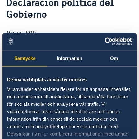
Declaración política del
Vacantes
Contacto y horarios
Gobierno
Pasantía
Noticias y actividades
Tarifas
Noticias
Protección de Datos (RGPD)
Instituto Chileno Sueco de Cultura
10 sept 2019
Svenskar i Världen
Svenska kyrkan
El Primer Ministro Stefan Löfven
Svenska skolan
presentó la Declaración política del
Samtycke
Information
Om
Gobierno en Riksdagen, el Parlamento
sueco, el 10 de septiembre 2019. La
Denna webbplats använder cookies
declaración establece los objetivos del
Vi använder enhetsidentifierare för att anpassa innehållet
Gobierno para el año que viene.
och annonserna till användarna, tillhandahålla funktioner
för sociala medier och analysera vår trafik. Vi
Declaración política del Gobierno 10 de
vidarebefordrar även sådana identifierare och annan
septiembre 2019
information från din enhet till de sociala medier och
annons- och analysföretag som vi samarbetar med.
Última actualización 10 sept 2019, 13.12
Dessa kan i sin tur kombinera informationen med annan