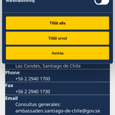
Marknadsföring
Embajada de Suecia
Visiting address
Tillåt alla
Av. Apoquindo 2929, piso 3
Las Condes, Santiago de Chile
Tillåt urval
(Metro más cercano: Tobalaba o El Golf)
Postal address
Embajada de Suecia
Avvisa
Av. Apoquindo 2929, Oficina 300
Las Condes, Santiago de Chile
Phone
+56 2 2940 1700
Fax
+56 2 2940 1730
Email
Consultas generales:
ambassaden.santiago-de-chile@gov.se