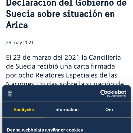
Declaración del Gobierno de
Vacantes
Contacto y horarios
Suecia sobre situación en
Pasantía
Noticias y actividades
Tarifas
Arica
Noticias
Protección de Datos (RGPD)
Instituto Chileno Sueco de Cultura
Svenskar i Världen
25 may 2021
Svenska kyrkan
Svenska skolan
El 23 de marzo del 2021 la Cancillería
de Suecia recibió una carta firmada
por ocho Relatores Especiales de las
Naciones Unidas sobre la situación de
los derechos humanos en Arica, Chile
y las acciones de Boliden Mineral AB
con respecto a los lodos que contienen
Samtycke
Information
Om
residuos tóxicos durante los años
1984-1985. Los Relatores Especiales
Denna webbplats använder cookies