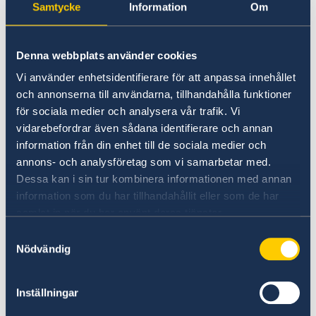
migration@gov.se
Samtycke
Information
Om
Denna webbplats använder cookies
Vi använder enhetsidentifierare för att anpassa innehållet
och annonserna till användarna, tillhandahålla funktioner
för sociala medier och analysera vår trafik. Vi
vidarebefordrar även sådana identifierare och annan
information från din enhet till de sociala medier och
annons- och analysföretag som vi samarbetar med.
Dessa kan i sin tur kombinera informationen med annan
information som du har tillhandahållit eller som de har
samlat in när du har använt deras tjänster.
Samtyckesval
Los asuntos de migración como permisos de
Nödvändig
residencia por estudios, trabajo, por conexión
familiar o visita larga (visitors permit), así como
Inställningar
consultas sobre viajes a Suecia serán
manejados por la Embajada de Suecia en