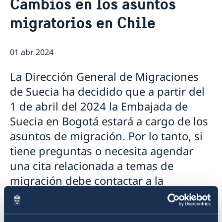
Cambios en los asuntos
Vacantes
Contacto y horarios
migratorios en Chile
Pasantía
Noticias y actividades
Tarifas
Noticias
Protección de Datos (RGPD)
Instituto Chileno Sueco de Cultura
01 abr 2024
Svenskar i Världen
Svenska kyrkan
La Dirección General de Migraciones
Svenska skolan
de Suecia ha decidido que a partir del
1 de abril del 2024 la Embajada de
Suecia en Bogotá estará a cargo de los
asuntos de migración. Por lo tanto, si
tiene preguntas o necesita agendar
una cita relacionada a temas de
migración debe contactar a la
Embajada de Suecia en Bogotá al
siguiente correo ambassaden.bogota-