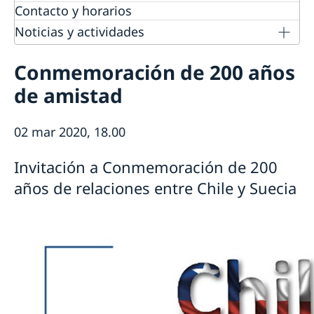
Vacantes
Contacto y horarios
Pasantía
Noticias y actividades
Tarifas
Noticias
Protección de Datos (RGPD)
Conmemoración de 200 años
Instituto Chileno Sueco de Cultura
Svenskar i Världen
de amistad
Svenska kyrkan
Svenska skolan
02 mar 2020, 18.00
Invitación a Conmemoración de 200
años de relaciones entre Chile y Suecia