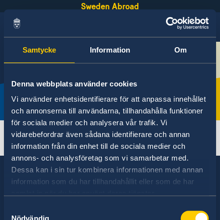
Sweden Abroad
Samtycke
Information
Om
English
Denna webbplats använder cookies
Embassy of Sweden
Vi använder enhetsidentifierare för att anpassa innehållet
och annonserna till användarna, tillhandahålla funktioner
Local time
10:15 AM
för sociala medier och analysera vår trafik. Vi
vidarebefordrar även sådana identifierare och annan
Mali, Bamako
information från din enhet till de sociala medier och
annons- och analysföretag som vi samarbetar med.
Dessa kan i sin tur kombinera informationen med annan
information som du har tillhandahållit eller som de har
samlat in när du har använt deras tjänster.
Sweden has diplomatic relations with almost
Samtyckesval
all states in the world, with embassies and
Nödvändig