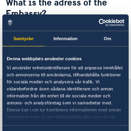
What is the adress of the
About us
Embassy?
The Embassy
News & Events
Embassy Staff
Vacancies
Embassy of Sweden
32 Aberdeen Rd.
Samtycke
Information
Om
Avondale
Harare
Denna webbplats använder cookies
Last updated 07 Apr 2020, 4.38 PM
Vi använder enhetsidentifierare för att anpassa innehållet
och annonserna till användarna, tillhandahålla funktioner
för sociala medier och analysera vår trafik. Vi
Embassy of Sweden in Zimbabwe
vidarebefordrar även sådana identifierare och annan
information från din enhet till de sociala medier och
annons- och analysföretag som vi samarbetar med.
Embassy of Sweden in Zimbabwe
Dessa kan i sin tur kombinera informationen med annan
information som du har tillhandahållit eller som de har
Visiting address
samlat in när du har använt deras tjänster.
32 Aberdeen Rd