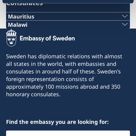
Consulates
Mauritius
Malawi
Honorary Consulate of Sweden
C/O Taylor Smith & Co Ltd
Sweden does not have a representation in
Aqualia Building, Old Quay D. Road
Malawi at the moment because the role as
Port Louis, Mauritius
Honorary Consul is currently vacant.
Sweden has diplomatic relations with almost
all states in the world, with embassies and
Tel:+230 2063333
Contact information to the Honorary Consulate
consulates in around half of these. Sweden's
Fax: +230 2402884
will be published when the recruitment process
foreign representation consists of
Mail: swedishconsulate@taylorsmith.mu
is finished.
approximately 100 missions abroad and 350
honorary consulates.
For questions regarding Malawi, please contact
the Embassy in Harare.
Email: ambassaden.harare@gov.se
Telephone: +263 (0) 24 2 302 636/7
Find the embassy you are looking for:
Select