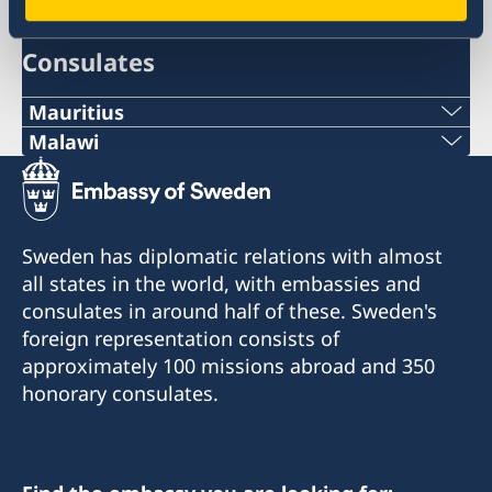
Twitter
Consulates
Mauritius
Malawi
Honorary Consulate of Sweden
C/O Taylor Smith & Co Ltd
Sweden does not have a representation in
Aqualia Building, Old Quay D. Road
Malawi at the moment because the role as
Port Louis, Mauritius
Honorary Consul is currently vacant.
Sweden has diplomatic relations with almost
all states in the world, with embassies and
Tel:+230 2063333
Contact information to the Honorary Consulate
consulates in around half of these. Sweden's
Fax: +230 2402884
will be published when the recruitment process
foreign representation consists of
Mail: swedishconsulate@taylorsmith.mu
is finished.
approximately 100 missions abroad and 350
honorary consulates.
For questions regarding Malawi, please contact
the Embassy in Harare.
Email: ambassaden.harare@gov.se
Telephone: +263 (0) 24 2 302 636/7