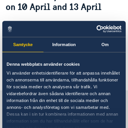
on 10 April and 13 April
The Embassy
News & Events
Embassy Staff
Vacancies
07 Apr 2020
Kindly note that the Embassy will be
Samtycke
Information
Om
closed on Friday 10 April and Monday
13 April, observing 'Good Friday' and
'Easter Monday'.
Denna webbplats använder cookies
Vi använder enhetsidentifierare för att anpassa innehållet
och annonserna till användarna, tillhandahålla funktioner
för sociala medier och analysera vår trafik. Vi
vidarebefordrar även sådana identifierare och annan
Embassy of Sweden in Zimbabwe
information från din enhet till de sociala medier och
annons- och analysföretag som vi samarbetar med.
Dessa kan i sin tur kombinera informationen med annan
Embassy of Sweden in Zimbabwe
information som du har tillhandahållit eller som de har
samlat in när du har använt deras tjänster.