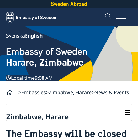
Sweden Abroad
Svenska
English
Embassy of Sweden
Harare, Zimbabwe
Local time
9:08 AM
Embassies
Zimbabwe, Harare
News & Events
Zimbabwe, Harare
Contact
The Embassy will be closed
About us