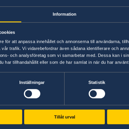
Information
cookies
Ann Linde presents the 2020 Statement of Foreign Pol
e för att anpassa innehållet och annonserna till användarna, tillh
vår trafik. Vi vidarebefordrar även sådana identifierare och anna
Statement of Foreign Policy 2020
nnons- och analysföretag som vi samarbetar med. Dessa kan i sin
har tillhandahållit eller som de har samlat in när du har använt 
The Statement, which summarises the Government
includes a new announcement on strengthened 
Also notable in the Statement is a stronger foc
Inställningar
Statistik
Sweden assuming the role of Chair of the Organ
in Europe in 2021.
Last updated 20 Feb 2020, 2.26 PM
Tillåt urval