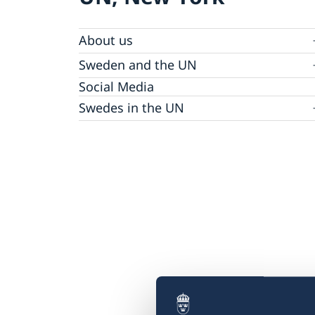
About us
Sweden and the UN
Our staff
Bio Ambassador Nicola Clase
Job Openings
UN in a Brief
Social Media
Contact
Swedes in the UN
Internship
Jobs, internships, and volunteer work within
the UN