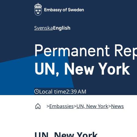
Svenska
English
Permanent Rep
UN, New York
Local time
2:39 AM
Embassies
UN, New York
News
UN, New York