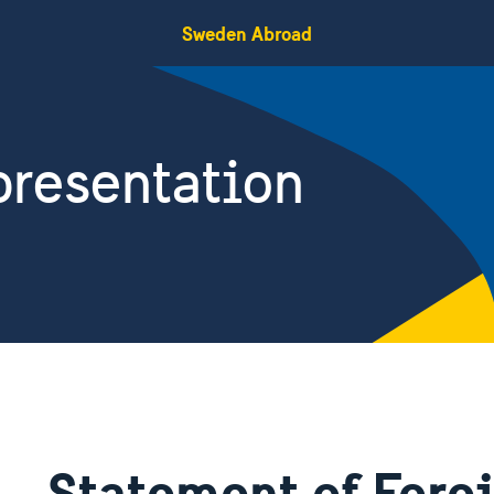
Sweden Abroad
resentation
Statement of Fore