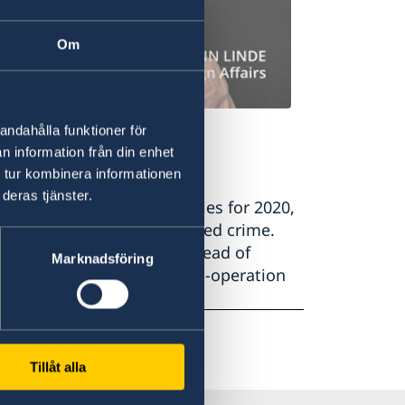
Om
icy
andahålla funktioner för
n information från din enhet
 tur kombinera informationen
deras tjänster.
’s foreign policy priorities for 2020,
efforts to combat organised crime.
us on security in Europe ahead of
Marknadsföring
ization for Security and Co-operation
Tillåt alla