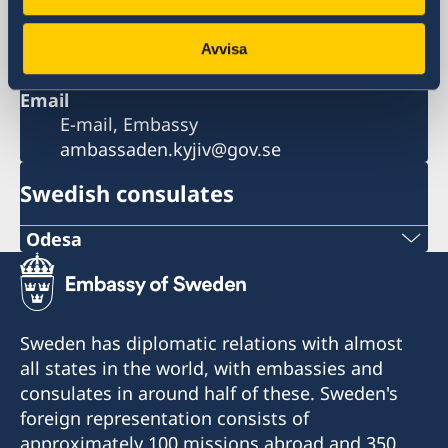
appointments by email to
ambassaden.kiev@gov.se
Avvisa
Email
E-mail, Embassy
ambassaden.kyjiv@gov.se
Swedish consulates
Odesa
Phone number:
+380 50 380 00 00
Sweden has diplomatic relations with almost
E-mail:
all states in the world, with embassies and
consulates in around half of these. Sweden's
consulate@sturen.com
foreign representation consists of
Teatralnyi Ln, 12
approximately 100 missions abroad and 350