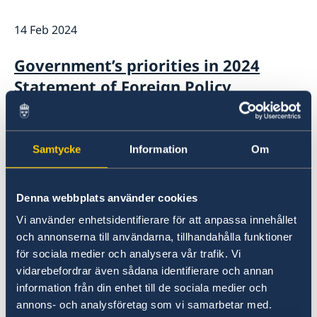
Camera Surveillance at the Embassy
Current
14 Feb 2024
Vacancies
Government’s priorities in 2024
Statement of Foreign Policy
18 Jun 2023
Samtycke
Information
Om
The Embassy in Kyiv does not handle
migration matters for the time
being
Denna webbplats använder cookies
Vi använder enhetsidentifierare för att anpassa innehållet
och annonserna till användarna, tillhandahålla funktioner
15 Feb 2023
för sociala medier och analysera vår trafik. Vi
2023 Statement of Foreign Policy
vidarebefordrar även sådana identifierare och annan
information från din enhet till de sociala medier och
annons- och analysföretag som vi samarbetar med.
01 Feb 2022