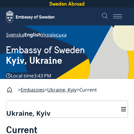
Sweden Abroad
Svenska
English
Українська
Embassy of Sweden
Kyiv, Ukraine
Local time
3:43 PM
Embassies
Ukraine, Kyiv
Current
Ukraine, Kyiv
Contact
Current
Ambassador
About us