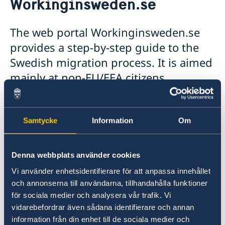
Workinginsweden.se
About us
Migration and Consular fees
Current
The web portal Workinginsweden.se
Procurement
News
provides a step-by-step guide to the
Questions and Answers in relation to Procurement
Vacancies
Quiz Makerere
Calendar
Swedish migration process. It is aimed
Internship
Embassy staff
mainly at non-EU/EEA citizens
interested in working in Sweden for at
least one year. The portal also
describes some of the advantages of a
Samtycke
Information
Om
work life in Sweden.
Denna webbplats använder cookies
EU citizens and non-EU/EEA citizens interested
Vi använder enhetsidentifierare för att anpassa innehållet
in working in Sweden for less than one year can
och annonserna till användarna, tillhandahålla funktioner
also find useful information about working and
för sociala medier och analysera vår trafik. Vi
living in Sweden on the portal.
vidarebefordrar även sådana identifierare och annan
information från din enhet till de sociala medier och
>
Workinginsweden.se