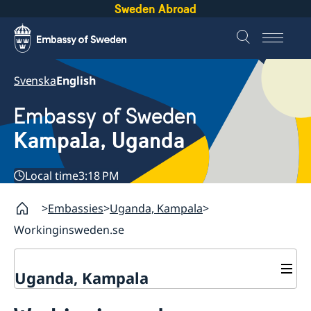
Sweden Abroad
Svenska
English
Embassy of Sweden
Kampala, Uganda
Local time
3:18 PM
Embassies
Uganda, Kampala
Workinginsweden.se
Uganda, Kampala
Contact