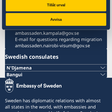
Phone
Tillåt urval
+256 417 700 800
Fax
Avvisa
+256 417 700 801
Email
ambassaden.kampala@gov.se
E-mail for questions regarding migration
ambassaden.nairobi-visum@gov.se
Swedish consulates
N'Djamena
Telephone 1:
Bangui
Telephone:
+235 63 74 88 49
+236-75510494
Telephone 2:
Sweden has diplomatic relations with almost
E-mail:
all states in the world, with embassies and
+235 66 30 67 41