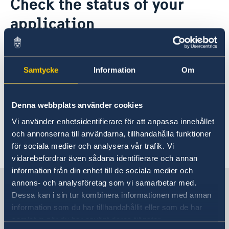
Check the status of your
About us
application
Migration and Consular fees
Current
Procurement
News
Questions and Answers in relation to Procurement
Vacancies
On the website of the Swedish
Quiz Makerere
Calendar
Internship
Migration Agency you can check the
Samtycke
Information
Om
Embassy staff
status of your application. You can
check the following: student permit,
Denna webbplats använder cookies
work permit, residence permit,
Vi använder enhetsidentifierare för att anpassa innehållet
passport, Swedish citizenship and
och annonserna till användarna, tillhandahålla funktioner
asylum application.
för sociala medier och analysera vår trafik. Vi
vidarebefordrar även sådana identifierare och annan
information från din enhet till de sociala medier och
Sweden in Uganda
annons- och analysföretag som vi samarbetar med.
Dessa kan i sin tur kombinera informationen med annan
information som du har tillhandahållit eller som de har
Embassy
samlat in när du har använt deras tjänster.