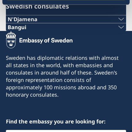
Swedish consulates
N'Djamena
Telephone 1:
Bangui
Telephone:
+235 63 74 88 49
+236-75510494
Telephone 2:
Sweden has diplomatic relations with almost
E-mail:
all states in the world, with embassies and
+235 66 30 67 41
consulates in around half of these. Sweden's
c.mararv@gmail.com
E-mail:
foreign representation consists of
Honorary Consul:
approximately 100 missions abroad and 350
sddurand@hotmail.fr
Charlotte Mararv
honorary consulates.
Honorary Consul:
Postal Address: Consulat de Suède, B.P. 278,
Sara Durand
Relais SICA, Bangui, République centrafricaine
Find the embassy you are looking for:
Postal address: Consulat de Suède, B.P. 1935,
Visiting Address: Karakandji, Avenue de