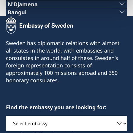
N'Djamena
Telephone 1:
Bangui
Telephone:
+235 63 74 88 49
+236-75510494
Telephone 2:
Sweden has diplomatic relations with almost
E-mail:
all states in the world, with embassies and
+235 66 30 67 41
consulates in around half of these. Sweden's
c.mararv@gmail.com
E-mail:
foreign representation consists of
Honorary Consul:
approximately 100 missions abroad and 350
sddurand@hotmail.fr
Charlotte Mararv
honorary consulates.
Honorary Consul:
Postal Address: Consulat de Suède, B.P. 278,
Sara Durand
Relais SICA, Bangui, République centrafricaine
Find the embassy you are looking for:
Postal address: Consulat de Suède, B.P. 1935,
Visiting Address: Karakandji, Avenue de
Select
N’DJAMENA, CHAD
Flandres, Bangui
embassy