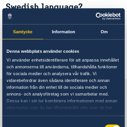
Swedish language?
Migration and Consular fees
Current
Procurement
News
Questions and Answers in relation to Procurement
Vacancies
Yes, but only online.
Quiz Makerere
Calendar
Internship
Samtycke
Information
Om
Embassy staff
The Swedish Institute offers a free Swedish
language course online, please consult their
Denna webbplats använder cookies
website
http://learningswedish.se/courses/1
Vi använder enhetsidentifierare för att anpassa innehållet
Last updated 19 Nov 2017, 3.13 PM
och annonserna till användarna, tillhandahålla funktioner
för sociala medier och analysera vår trafik. Vi
vidarebefordrar även sådana identifierare och annan
Sweden in Uganda
information från din enhet till de sociala medier och
annons- och analysföretag som vi samarbetar med.
Dessa kan i sin tur kombinera informationen med annan
Embassy
information som du har tillhandahållit eller som de har
samlat in när du har använt deras tjänster.
Visiting address
Samtyckesval
Embassy of Sweden