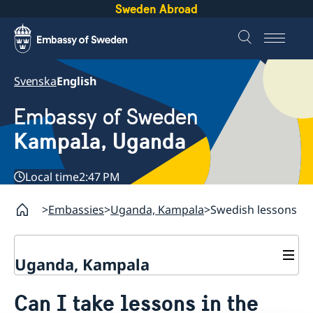
Sweden Abroad
Svenska
English
Embassy of Sweden
Kampala, Uganda
Local time
2:47 PM
Embassies
Uganda, Kampala
Swedish lessons
Uganda, Kampala
Contact
Can I take lessons in the
About us