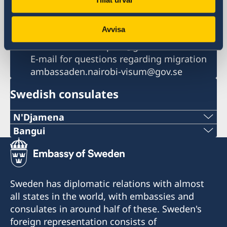
Fax
+256 417 700 801
Avvisa
Email
ambassaden.kampala@gov.se
E-mail for questions regarding migration
ambassaden.nairobi-visum@gov.se
Swedish consulates
N'Djamena
Telephone 1:
Bangui
Telephone:
+235 63 74 88 49
+236-75510494
Telephone 2:
Sweden has diplomatic relations with almost
E-mail:
all states in the world, with embassies and
+235 66 30 67 41
consulates in around half of these. Sweden's
c.mararv@gmail.com
E-mail:
foreign representation consists of