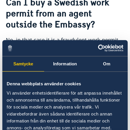
Can I buy a Swedish work
About us
permit from an agent
Migration and Consular fees
Current
Procurement
outside the Embassy?
News
Questions and Answers in relation to Procurement
Vacancies
Quiz Makerere
Calendar
Internship
No, in that case it is a fraudulent work permit.
Embassy staff
If you have paid a "fee" to someone outside the
Embassy in order to get a Swedish work permit
Samtycke
Information
Om
you need to file a report with the Police.
Denna webbplats använder cookies
To apply for work and a work permit in Sweden
Vi använder enhetsidentifierare för att anpassa innehållet
please follow the below links for more
och annonserna till användarna, tillhandahålla funktioner
information:
för sociala medier och analysera vår trafik. Vi
www.work.sweden.se
vidarebefordrar även sådana identifierare och annan
www.migrationsverket.se
information från din enhet till de sociala medier och
annons- och analysföretag som vi samarbetar med.