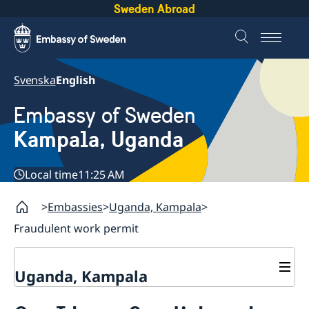
Sweden Abroad
Svenska
English
Embassy of Sweden
Kampala, Uganda
Local time
11:25 AM
Embassies
Uganda, Kampala
Fraudulent work permit
Uganda, Kampala
Contact