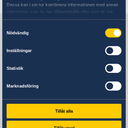
Last updated 19 Nov 2017, 2.39 PM
Dessa kan i sin tur kombinera informationen med annan
information som du har tillhandahållit eller som de har
samlat in när du har använt deras tjänster.
Sweden in Uganda
Samtyckesval
Nödvändig
Embassy
Inställningar
Visiting address
Embassy of Sweden
P.O. Box 22669
Statistik
Kampala
Uganda
Marknadsföring
Visiting address
24 Lumumba Avenue, Nakasero
Kampala
Uganda
Tillåt alla
Phone
+256 417 700 800
Tillåt urval