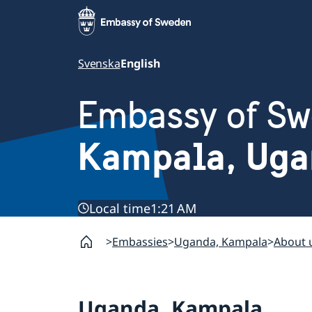
Svenska
English
Embassy of S
Kampala, Uga
Local time
1:21 AM
Embassies
Uganda, Kampala
About 
Uganda, Kampala