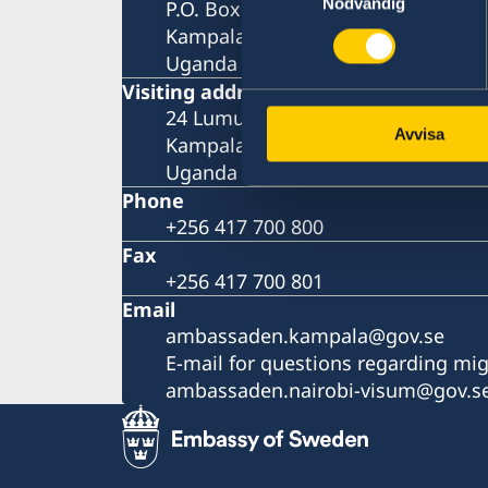
Nödvändig
P.O. Box 22669
Kampala
Uganda
Visiting address
24 Lumumba Avenue, Nakasero
Avvisa
Kampala
Uganda
Phone
+256 417 700 800
Fax
+256 417 700 801
Email
ambassaden.kampala@gov.se
E-mail for questions regarding mig
ambassaden.nairobi-visum@gov.s