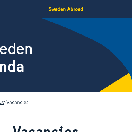
Sweden Abroad
weden
nda
us
Vacancies
Vacancies