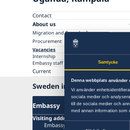
Contact
About us
Migration and Consular fees
Procurement
Questions and Answers in relation to
Vacancies
Procurement
Internship
Samtycke
Embassy staff
Current
Denna webbplats använder 
News
Sweden in Uganda
Quiz Makerere
Calendar
Vi använder enhetsidentifierar
sociala medier och analysera 
Embassy
till de sociala medier och a
med annan information som du 
Visiting address
Samtyckesval
Embassy of Sweden