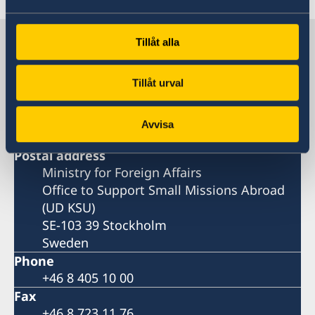
Sweden in Turkeminstan
Tillåt alla
Tillåt urval
Embassy
Visiting address
Avvisa
Postal address
Ministry for Foreign Affairs
Office to Support Small Missions Abroad
(UD KSU)
SE-103 39 Stockholm
Sweden
Phone
+46 8 405 10 00
Fax
+46 8 723 11 76