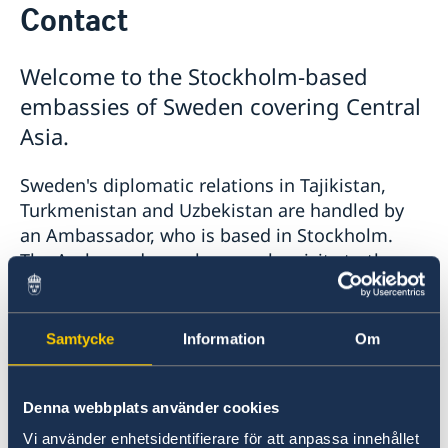
Contact
About us
Data Protection Policy
Current
Welcome to the Stockholm-based
News
embassies of Sweden covering Central
Asia.
Sweden's diplomatic relations in Tajikistan,
Turkmenistan and Uzbekistan are handled by
an Ambassador, who is based in Stockholm.
The Ambassador makes regular visits to the
region. H.E.
Last updated 23 Nov 2017, 9.45 AM
Samtycke
Information
Om
Postal address
Denna webbplats använder cookies
Vi använder enhetsidentifierare för att anpassa innehållet