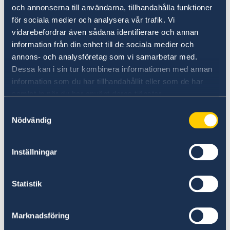
Ministry for Foreign Affairs
och annonserna till användarna, tillhandahålla funktioner
Office to Support Small Missions Abroad
för sociala medier och analysera vår trafik. Vi
(UD KSU)
vidarebefordrar även sådana identifierare och annan
SE-103 39 Stockholm
information från din enhet till de sociala medier och
Sweden
annons- och analysföretag som vi samarbetar med.
Dessa kan i sin tur kombinera informationen med annan
Visiting address
information som du har tillhandahållit eller som de har
samlat in när du har använt deras tjänster.
Phone number
Samtyckesval
Nödvändig
+46 8 405 10 00
Fax
Inställningar
+46 8 723 11 76
Statistik
E-mail
Marknadsföring
sbs.centralasien@gov.se