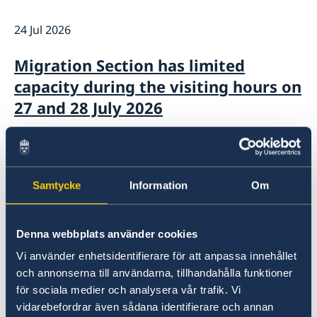
Book an appointment
The Consul General
Current
Social Media
24 Jul 2026
GDPR
Migration Section has limited
capacity during the visiting hours on
27 and 28 July 2026
10 Jun 2026
Call for applications 2027
Samtycke
Information
Om
20 May 2026
Denna webbplats använder cookies
Sweden to host Meeting of NATO
Vi använder enhetsidentifierare för att anpassa innehållet
Ministers of Foreign
och annonserna till användarna, tillhandahålla funktioner
för sociala medier och analysera vår trafik. Vi
vidarebefordrar även sådana identifierare och annan
28 Apr 2026