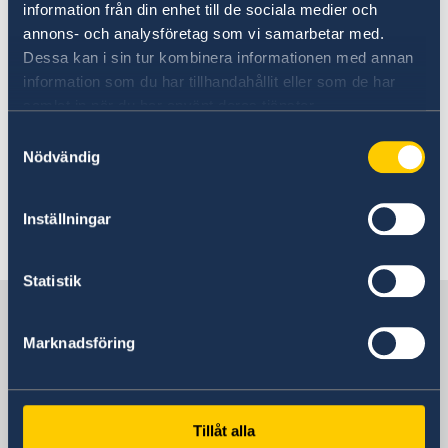
information från din enhet till de sociala medier och
annons- och analysföretag som vi samarbetar med.
Migration section will be closed on
Dessa kan i sin tur kombinera informationen med annan
4th of June
information som du har tillhandahållit eller som de har
samlat in när du har använt deras tjänster.
18 Feb 2026
Samtyckesval
Nödvändig
Government’s priorities in 2026
Statement of Foreign Policy
Inställningar
1
2
3
»
Statistik
Sweden in Türkiye
Marknadsföring
Sweden's consulate general
Visiting address
Tillåt alla
Istiklal Caddesi 247, west gate (Consulate