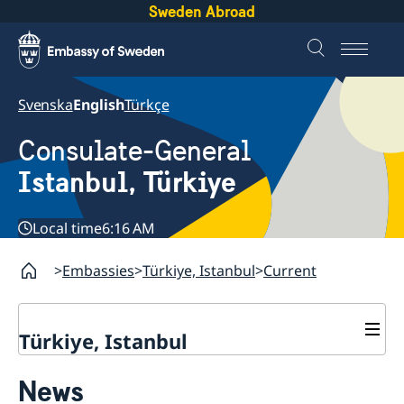
Sweden Abroad
Svenska
English
Türkçe
Consulate-General
Istanbul, Türkiye
Local time
6:16 AM
Embassies
Türkiye, Istanbul
Current
Türkiye, Istanbul
Contact
News
Visa and Migration Section
About us