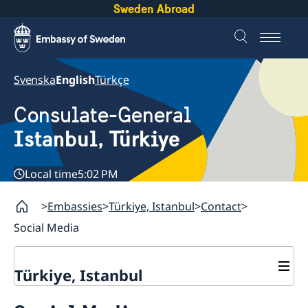
Sweden Abroad
Svenska
English
Türkçe
Consulate-General
Istanbul, Türkiye
Local time
5:02 PM
Embassies
Türkiye, Istanbul
Contact
Social Media
Türkiye, Istanbul
Contact