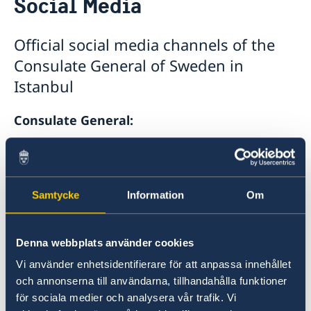
Social Media
Visa and Migration Section
Book an appointment
Social Media
Official social media channels of the
About us
Consulate General of Sweden in
The Consul General
Current
Istanbul
GDPR
Consulate General:
X/Twitter:
swedenistanbul
Samtycke
Information
Om
Instagram:
swedeninistanbul
LinkedIn:
Denna webbplats använder cookies
Consulate General of Sweden in Istanbul
Vi använder enhetsidentifierare för att anpassa innehållet
och annonserna till användarna, tillhandahålla funktioner
Facebook:
för sociala medier och analysera vår trafik. Vi