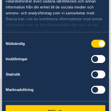
Consulate General of Sweden, Istanbul
vidarebefordrar även sådana identifierare och annan
information från din enhet till de sociala medier och
annons- och analysföretag som vi samarbetar med.
Dessa kan i sin tur kombinera informationen med annan
information som du har tillhandahållit eller som de har
Consul General Johanna Strömquist:
samlat in när du har använt deras tjänster.
Samtyckesval
X/Twitter:
jostromquist
Nödvändig
Instagram:
stromquistjohanna
Inställningar
Last updated 03 Apr 2024, 9.56 AM
Statistik
Sweden in Türkiye
Marknadsföring
Sweden's consulate general