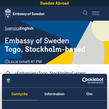
Sweden Abroad
Svenska
English
Embassy of Sweden
Togo, Stockholm-based
Local time
9:41 PM
Embassies
Togo, Stockholm
Current
Togo, Stockholm
Samtycke
Information
Om
Contact
Current
About us