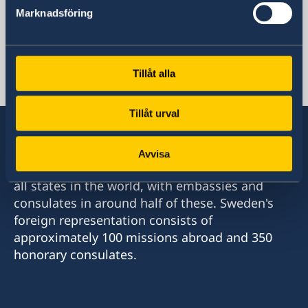
Fax
Marknadsföring
+46 8 723 11 76
Email
sbs.vastafrika@gov.se
Tillåt alla
SWEDISH CONSULATES
Tillåt urval
Avvisa
Sweden has diplomatic relations with almost
all states in the world, with embassies and
consulates in around half of these. Sweden's
foreign representation consists of
approximately 100 missions abroad and 350
honorary consulates.