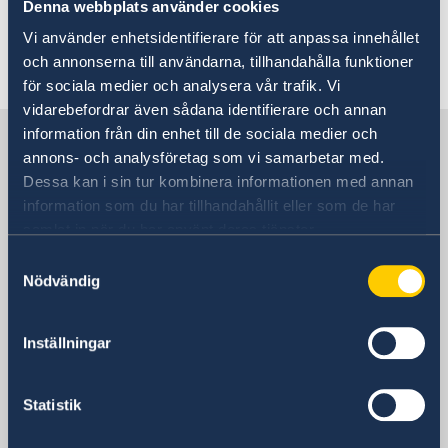
Denna webbplats använder cookies
Data Protection Policy
Current
Here you will find news from the
Vi använder enhetsidentifierare för att anpassa innehållet
News
och annonserna till användarna, tillhandahålla funktioner
Ministry of Foreign Affairs.
för sociala medier och analysera vår trafik. Vi
vidarebefordrar även sådana identifierare och annan
information från din enhet till de sociala medier och
Sweden in Togo
annons- och analysföretag som vi samarbetar med.
Dessa kan i sin tur kombinera informationen med annan
Embassy
information som du har tillhandahållit eller som de har
samlat in när du har använt deras tjänster.
Postal address
Samtyckesval
Ministry for Foreign Affairs
Nödvändig
Office to Support Small Missions Abroad
(UD KSU)
Inställningar
SE-103 39 Stockholm
Sweden
Phone
Statistik
+46 8 405 10 00