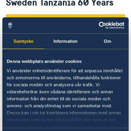
Sweden Tanzania 60 Years
About us
Embassy staff
News
The Embassy Building
Sweden Tanzania 60 Years
Samtycke
Information
Om
Denna webbplats använder cookies
Vi använder enhetsidentifierare för att anpassa innehållet
och annonserna till användarna, tillhandahålla funktioner
för sociala medier och analysera vår trafik. Vi
vidarebefordrar även sådana identifierare och annan
information från din enhet till de sociala medier och
annons- och analysföretag som vi samarbetar med.
Dessa kan i sin tur kombinera informationen med annan
information som du har tillhandahållit eller som de har
samlat in när du har använt deras tjänster.