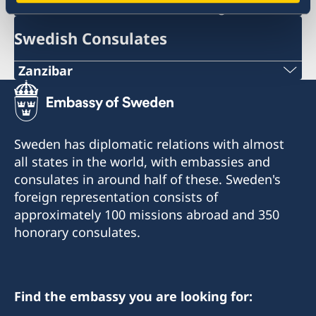
ambassaden.dar-es-salaam@gov.se
Swedish Consulates
Zanzibar
Phone:
+255 746 101 674
Sweden has diplomatic relations with almost
Email:
all states in the world, with embassies and
consulates in around half of these. Sweden's
konsulat.zanzibar@cocowood.com
foreign representation consists of
Kibaha Street, Mazizini.
approximately 100 missions abroad and 350
Drive down Vitambulisho Street and make a left
honorary consulates.
turn in the T-junction. The consulate is at the
first gate on the left, in front of the Vice
presidents residence.
Find the embassy you are looking for:
Phone hours: 08:00 - 12:00 Monday to Friday