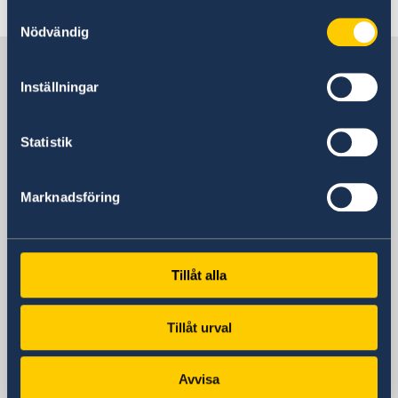
Samtyckesval
Nödvändig
Sweden in Tanzania
Inställningar
Embassy
Statistik
Visiting address
Mirambo Street/Garden Avenue
Marknadsföring
Dar es Salaam
Postal address
Embassy of Sweden
P.O. Box 9274
Tillåt alla
Dar es Salaam
Tanzania
Tillåt urval
Phone
+255 22 219 6500
Avvisa
Email