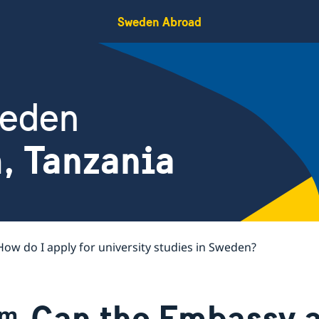
Sweden Abroad
weden
, Tanzania
How do I apply for university studies in Sweden?
Can the Embassy a
am