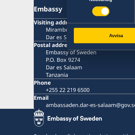
Embassy
Visiting address
Mirambo Street/Garden Avenue
Avvisa
Dar es Salaam
Postal address
Embassy of Sweden
P.O. Box 9274
Dar es Salaam
Tanzania
Phone
+255 22 219 6500
Email
ambassaden.dar-es-salaam@gov.s