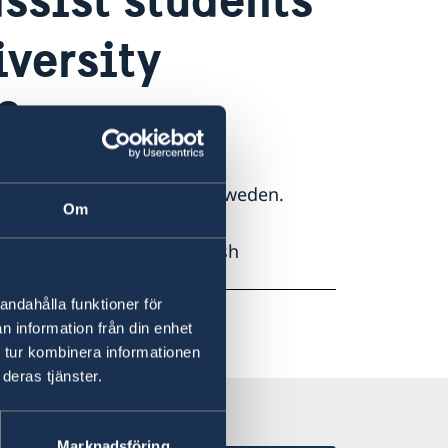
iversity
?
for university studies in Sweden.
Om
national students at Swedish
andahålla funktioner för
n information från din enhet
 tur kombinera informationen
deras tjänster.
Marknadsföring