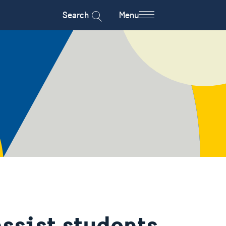
Search
Menu
ssist students