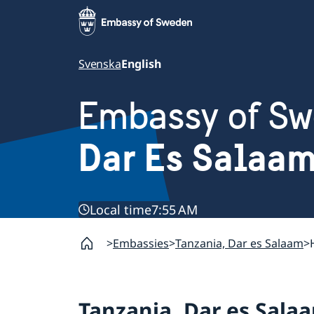
Svenska
English
Embassy of S
Dar Es Salaam
Local time
7:55 AM
Embassies
Tanzania, Dar es Salaam
Tanzania, Dar es Sala