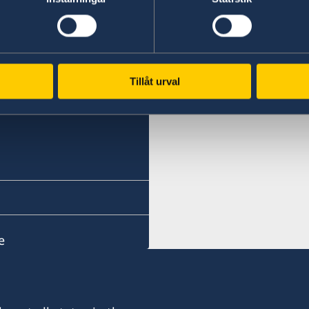
Swedish Consulate
Zanzibar
Phone:
Tillåt urval
+255 746 101 674
Email:
konsulat.zanzibar@coco
Kibaha Street, Mazizini.
Drive down Vitambulisho S
junction. The consulate is 
e
the Vice presidents resid
Phone hours: 08:00 - 12:
Visiting hours: 08:00 - 10
agreement