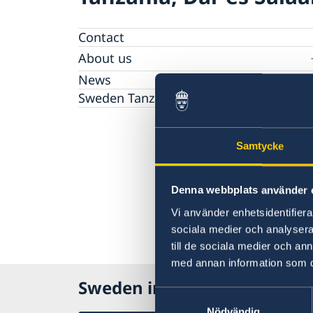
Contact
About us
Embassy staff
News
The Embassy Building
Sweden Tanzania 60 Years
Samtycke
Denna webbplats använder 
Vi använder enhetsidentifierar
sociala medier och analysera 
till de sociala medier och a
med annan information som du 
Sweden in Tanzania
Samtyckesval
Nödvändig