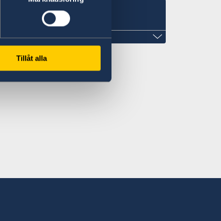
s
Tillåt alla
wood.com
treet and make a left turn in the T-
at the first gate on the left, in front of
ence.
00 Monday to Friday
:00 Tuesday and Friday or after