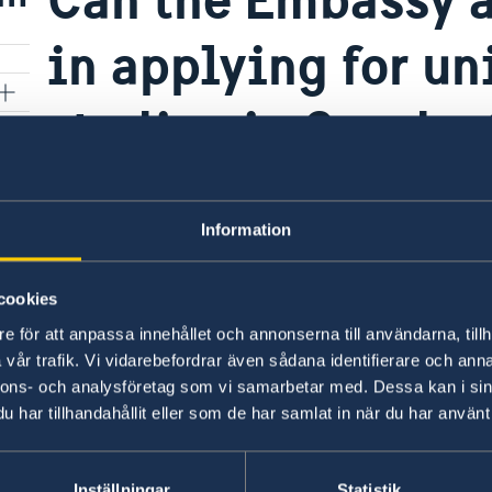
in applying for un
studies in Sweden
The Embassy cannot assist students in applying 
Information
If you want to learn about admissions for inter
cookies
universities please visit
Study in Sweden
.
e för att anpassa innehållet och annonserna till användarna, tillh
vår trafik. Vi vidarebefordrar även sådana identifierare och anna
Last updated 04 Jan 2018, 9.03 AM
nnons- och analysföretag som vi samarbetar med. Dessa kan i sin
har tillhandahållit eller som de har samlat in när du har använt 
Inställningar
Statistik