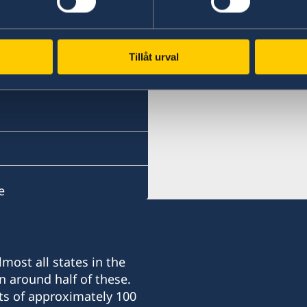
Zanzibar
Phone:
+255 746 101 674
Tillåt urval
Email:
konsulat.zanzibar@coco
Kibaha Street, Mazizini.
Drive down Vitambulisho S
junction. The consulate is 
e
the Vice presidents resid
Phone hours: 08:00 - 12:
Visiting hours: 08:00 - 10
agreement
most all states in the
n around half of these.
Honorary consul
ts of approximately 100