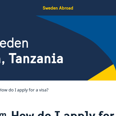
Sweden Abroad
weden
, Tanzania
How do I apply for a visa?
How do I apply for
am