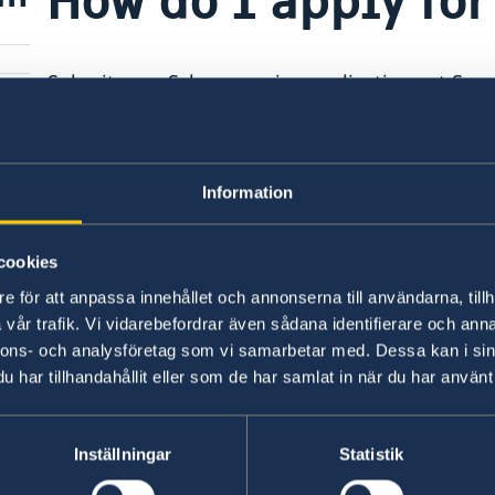
Submit your Schengen visa applications at Swed
Global/FMC, Maktaba Square Business Park, 4th 
Maktaba Street, Dar es Salaam.
Information
For further information regarding visa applicatio
VFS Global
directly;
+255 22 2221915
cookies
Last updated 26 Feb 2021, 11.04 AM
e för att anpassa innehållet och annonserna till användarna, tillh
vår trafik. Vi vidarebefordrar även sådana identifierare och anna
nnons- och analysföretag som vi samarbetar med. Dessa kan i sin
har tillhandahållit eller som de har samlat in när du har använt 
Swedish Consulate
Inställningar
Statistik