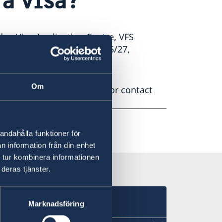
en Visa Application Centre, VFS
Floor – Wing B, Plot No 75/27,
Om
ns, please visit this
page
or contact
andahålla funktioner för
n information från din enhet
 tur kombinera informationen
deras tjänster.
s
Marknadsföring