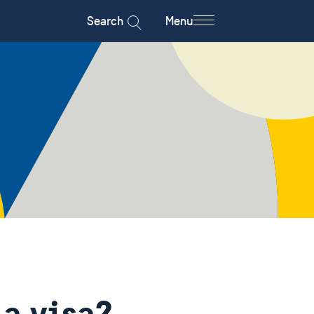
Search
Menu
 a visa?