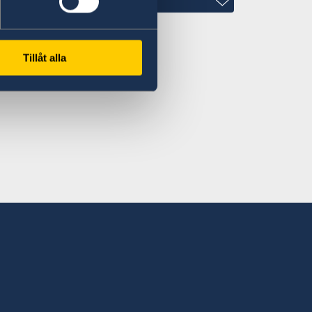
Tillåt alla
wood.com
treet and make a left turn in the T-
at the first gate on the left, in front of
ence.
00 Monday to Friday
:00 Tuesday and Friday or after