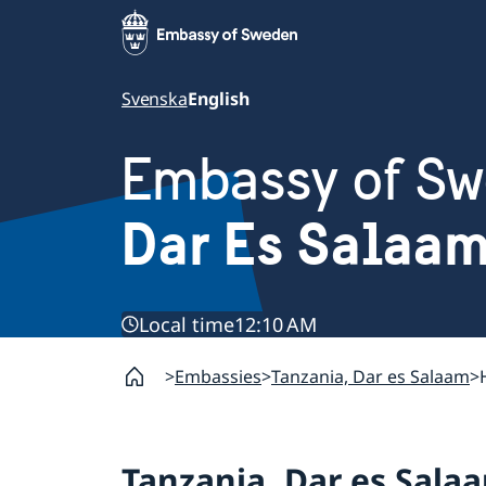
Svenska
English
Embassy of S
Dar Es Salaam
Local time
12:10 AM
Embassies
Tanzania, Dar es Salaam
Tanzania, Dar es Sala