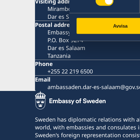
Visiting address
Mirambo Street/Garden Avenue
Dar es Salaam
Postal address
Avvisa
Embassy of Sweden
P.O. Box 9274
Dar es Salaam
Tanzania
Phone
+255 22 219 6500
Email
ambassaden.dar-es-salaam@gov.s
Sweden has diplomatic relations with al
world, with embassies and consulates i
Sweden's foreign representation consis