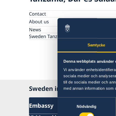
Contact
About us
Embassy staff
News
The Embassy Building
Sweden Tanzania 60 Years
Samtycke
Denna webbplats använder 
Vi använder enhetsidentifierar
sociala medier och analysera 
till de sociala medier och a
Sweden in Tanzania
med annan information som du 
Samtyckesval
Embassy
Nödvändig