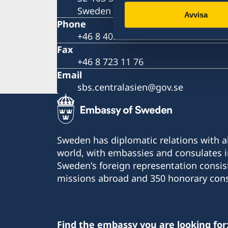
Sweden
Avvisa
Phone
+46 8 405 10 00
Fax
+46 8 723 11 76
Email
sbs.centralasien@gov.se
Sweden has diplomatic relations with al
world, with embassies and consulates i
Sweden's foreign representation consis
missions abroad and 350 honorary cons
Find the embassy you are looking for