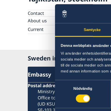
Contact
About us
Data Protection Policy
Current
Samtycke
News
Denna webbplats använder 
Vi använder enhetsidentifierar
Sweden in Tajikistan
sociala medier och analysera 
till de sociala medier och a
med annan information som du 
Embassy
Samtyckesval
Postal address
Nödvändig
Ministry for Foreign Affairs
Office to Support Small Missions 
(UD KSU)
SE-103 39 Stockholm