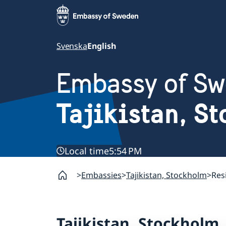
Svenska
English
Embassy of S
Tajikistan, S
Local time
5:54 PM
Embassies
Tajikistan, Stockholm
Res
Tajikistan, Stockholm