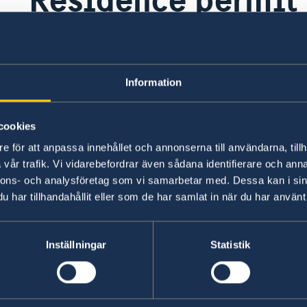
Residence and work permit applications are ha
Consulate-General of Sweden in Istanbul
.
Information
Last updated 29 Nov 2024, 7.25 PM
cookies
e för att anpassa innehållet och annonserna till användarna, tillh
vår trafik. Vi vidarebefordrar även sådana identifierare och anna
nnons- och analysföretag som vi samarbetar med. Dessa kan i sin
har tillhandahållit eller som de har samlat in när du har använt 
Inställningar
Statistik
Abroad