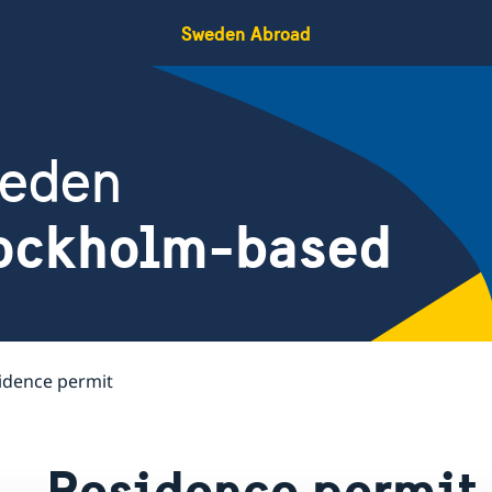
Sweden Abroad
weden
tockholm-based
idence permit
Residence permit