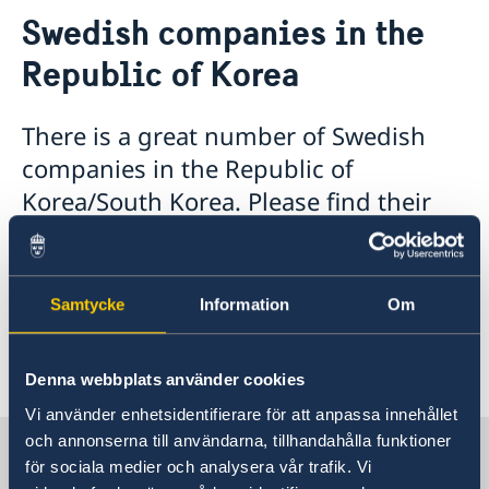
Current
Swedish companies in the
News
Contact
Republic of Korea
Swedish Media
Associations & Others
About us
The Embassy's press contact
How we support Swedish Companies
Embassy Staff
There is a great number of Swedish
The Ambassador
Office of Science and Innovation
We are a resource for Swedish companies
companies in the Republic of
Team Sweden
Korea/South Korea. Please find their
How you get support
Swedish companies in the Republic of Korea
contact information below.
Report trade barriers
2025 Swedish Company list in the Republic of
Samtycke
Information
Om
Korea.pdf
Last updated 17 Dec 2025, 3.59 PM
Denna webbplats använder cookies
Vi använder enhetsidentifierare för att anpassa innehållet
och annonserna till användarna, tillhandahålla funktioner
Sweden in South Korea
för sociala medier och analysera vår trafik. Vi