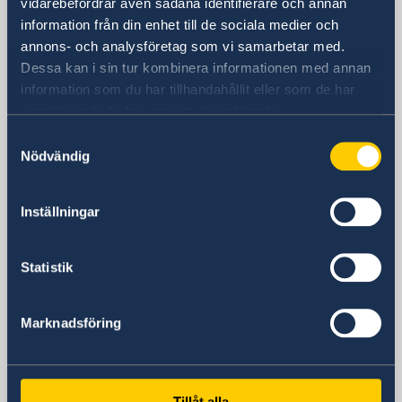
vidarebefordrar även sådana identifierare och annan
Embassy
information från din enhet till de sociala medier och
annons- och analysföretag som vi samarbetar med.
Visiting address
Dessa kan i sin tur kombinera informationen med annan
Danam Building, 8th Fl.
information som du har tillhandahållit eller som de har
10 Sowol-ro, Jung-Gu
samlat in när du har använt deras tjänster.
Seoul 04527
Samtyckesval
Nödvändig
Postal Address
Embassy of Sweden
C.P.O Box 3577
Inställningar
Seoul 04535
South Korea
Statistik
Phone
+82 2 3703-3700
Fax
Marknadsföring
+82 2 3703-3701
E-mail
Main Embassy(General Inquiries)
Tillåt alla