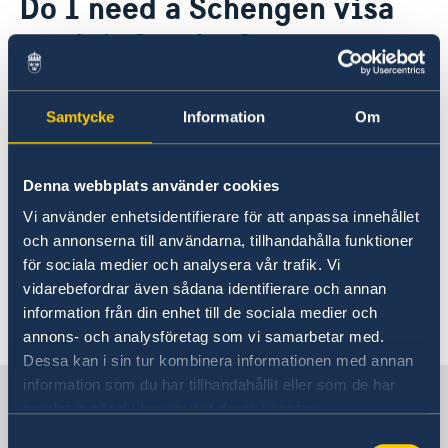
Do I need a Schengen visa
About us
to visit Sweden?
Embassy staff
Current
GDPR Data Protection Policy
GDPR - Alumni Network
Singaporean and Malaysian citizens do not need a visa
Samtycke
Information
Om
to enter into Sweden if the stay is less than 90 days.
Denna webbplats använder cookies
Citizens from the following countries/territories require
a visa when entering Sweden,
check the list
Vi använder enhetsidentifierare för att anpassa innehållet
och annonserna till användarna, tillhandahålla funktioner
för sociala medier och analysera vår trafik. Vi
vidarebefordrar även sådana identifierare och annan
information från din enhet till de sociala medier och
Last updated 22 Jun 2018, 2.22 PM
annons- och analysföretag som vi samarbetar med.
Dessa kan i sin tur kombinera informationen med annan
information som du har tillhandahållit eller som de har
Sweden in Singapore
samlat in när du har använt deras tjänster.
Samtyckesval