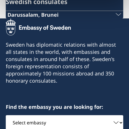
Swedish consulates
Darussalam, Brunei
Tel:
+673 2682352
Sweden has diplomatic relations with almost
Mob:
all states in the world, with embassies and
consulates in around half of these. Sweden's
+673 7353107
foreign representation consists of
approximately 100 missions abroad and 350
Email:
honorary consulates.
sweconbrunei@gmail.com
Fax:
Find the embassy you are looking for:
+673 2682352
Select
Consulate of Sweden
embassy