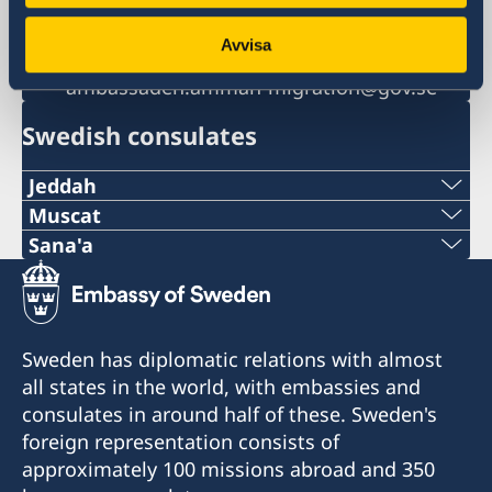
E-mail general matters
ambassaden.riyadh@gov.se
Avvisa
E-mail visa matters
ambassaden.amman-migration@gov.se
Swedish consulates
Jeddah
Telephone
Muscat
Telephone
Sana'a
+966 2 6069005 ext. 219
Telephone
+968-24560971
E-mail
+967 1 20 74 70
E-mail
Sweden has diplomatic relations with almost
HonoraryConsul@alsulaimangroup.com
Telephone
all states in the world, with embassies and
info@hcswedenoman.com
Fax
consulates in around half of these. Sweden's
+967 1 20 74 71
Fax
foreign representation consists of
+966 2 60 69 007
approximately 100 missions abroad and 350
E-mail
+968-24560735