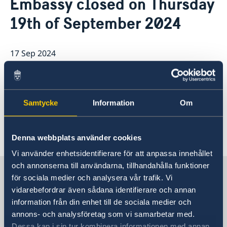
Embassy closed on Thursday
About us
Current
19th of September 2024
News
Fees
17 Sep 2024
Embassy closed on Thursday 19th of
September 2024. Open as usual on
Samtycke
Information
Om
Sunday 22nd.
Denna webbplats använder cookies
Vi använder enhetsidentifierare för att anpassa innehållet
och annonserna till användarna, tillhandahålla funktioner
Sweden in Saudi Arabia
för sociala medier och analysera vår trafik. Vi
vidarebefordrar även sådana identifierare och annan
information från din enhet till de sociala medier och
Embassy
annons- och analysföretag som vi samarbetar med.
Dessa kan i sin tur kombinera informationen med annan