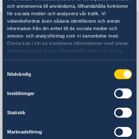
Embassy Staff
Current
och annonserna till användarna, tillhandahålla funktioner
för sociala medier och analysera vår trafik. Vi
News
Sweden in Rwanda
vidarebefordrar även sådana identifierare och annan
information från din enhet till de sociala medier och
annons- och analysföretag som vi samarbetar med.
Embassy
Dessa kan i sin tur kombinera informationen med annan
information som du har tillhandahållit eller som de har
Visiting address
samlat in när du har använt deras tjänster.
Aurore House
Samtyckesval
KG 7 Avenue, Umuganda Boulevard
Nödvändig
Kacyiru
Kigali
Inställningar
Postal address
Embassy of Sweden
P.O. Box 6387
Statistik
Kigali
Rwanda
Marknadsföring
Phone