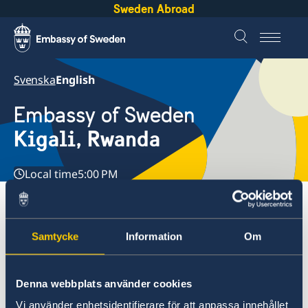
Sweden Abroad
Svenska
English
Embassy of Sweden
Kigali, Rwanda
Local time
5:00 PM
Embassies
Rwanda, Kigali
Samtycke
Information
Om
Rwanda, Kigali
Contact
Denna webbplats använder cookies
Study in Sweden
About us
Vi använder enhetsidentifierare för att anpassa innehållet